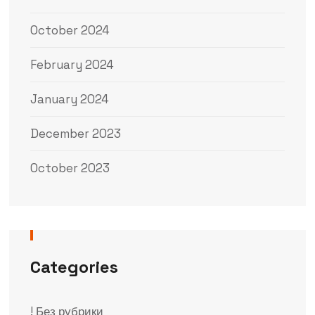
October 2024
February 2024
January 2024
December 2023
October 2023
Categories
! Без рубрики