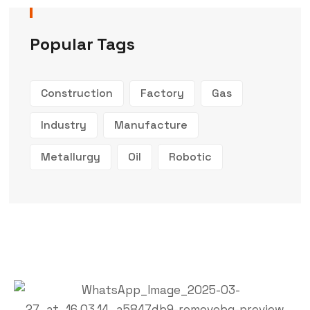
Popular Tags
Construction
Factory
Gas
Industry
Manufacture
Metallurgy
Oil
Robotic