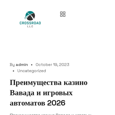
By
admin
October 19, 2023
Uncategorized
Преимущества казино
Вавада и игровых
автоматов 2026