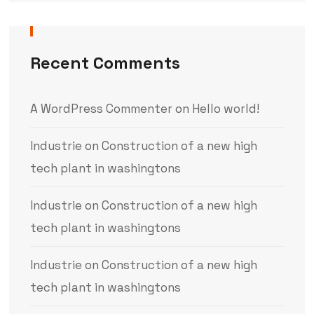
Recent Comments
A WordPress Commenter
on
Hello world!
Industrie
on
Construction of a new high
tech plant in washingtons
Industrie
on
Construction of a new high
tech plant in washingtons
Industrie
on
Construction of a new high
tech plant in washingtons