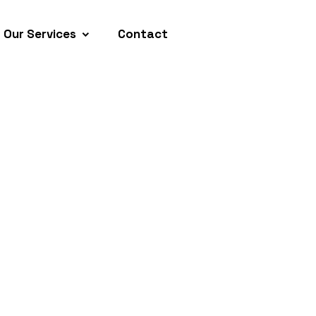
Our Services
Contact
e
е о границах olimp казино кз дарит шанс сорвать куш в игре