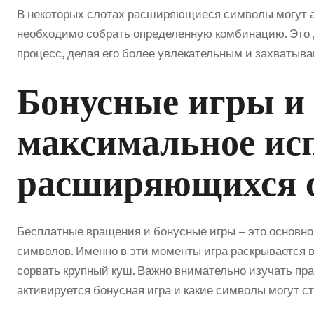
В некоторых слотах расширяющиеся символы могут ак
необходимо собрать определенную комбинацию. Это д
процесс, делая его более увлекательным и захватыв
Бонусные игры и
максимальное ис
расширяющихся 
Бесплатные вращения и бонусные игры – это основ
символов. Именно в эти моменты игра раскрывается в
сорвать крупный куш. Важно внимательно изучать пра
активируется бонусная игра и какие символы могут 