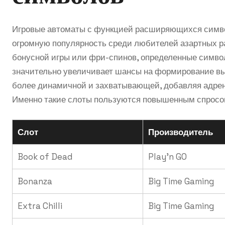
Игровые автоматы с функцией расширяющихся символ
огромную популярность среди любителей азартных раз
бонусной игры или фри-спинов, определенные символ
значительно увеличивает шансы на формирование вы
более динамичной и захватывающей, добавляя адрен
Именно такие слоты пользуются повышенным спросом
Слот
Производитель
Book of Dead
Play’n GO
Bonanza
Big Time Gaming
Extra Chilli
Big Time Gaming