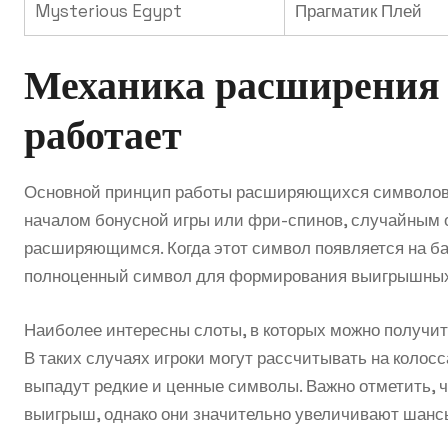
Mysterious Egypt
Прагматик Плей
Механика расширения 
работает
Основной принцип работы расширяющихся символов д
началом бонусной игры или фри-спинов, случайным 
расширяющимся. Когда этот символ появляется на бар
полноценный символ для формирования выигрышных
Наиболее интересны слоты, в которых можно получи
В таких случаях игроки могут рассчитывать на коло
выпадут редкие и ценные символы. Важно отметить,
выигрыш, однако они значительно увеличивают шанс