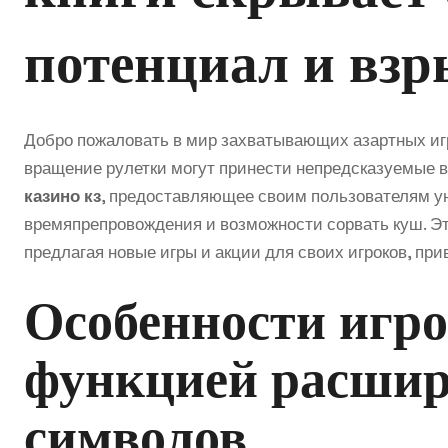
потенциал и вз
Добро пожаловать в мир захватывающих азартных игр,
вращение рулетки могут принести непредсказуемые в
казино кз
, предоставляющее своим пользователям у
времяпрепровождения и возможности сорвать куш. Это
предлагая новые игры и акции для своих игроков, пр
Особенности игро
функцией расши
символов