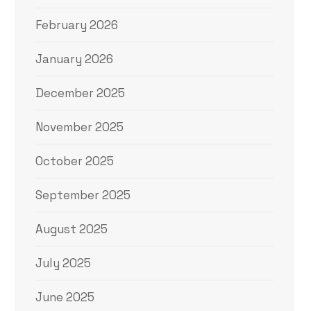
February 2026
January 2026
December 2025
November 2025
October 2025
September 2025
August 2025
July 2025
June 2025