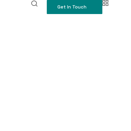
Get In Touch
, где каждая страница книги скрывае