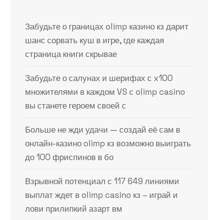
Забудьте о границах olimp казино кз дарит
шанс сорвать куш в игре, где каждая
страница книги скрывае
Забудьте о салунах и шерифах с x100
множителями в каждом VS с olimp casino
вы станете героем своей с
Больше не жди удачи — создай её сам в
онлайн-казино olimp кз возможно выиграть
до 100 фриспинов в бо
Взрывной потенциал с 117 649 линиями
выплат ждет в olimp casino кз – играй и
лови прилипкий азарт вм