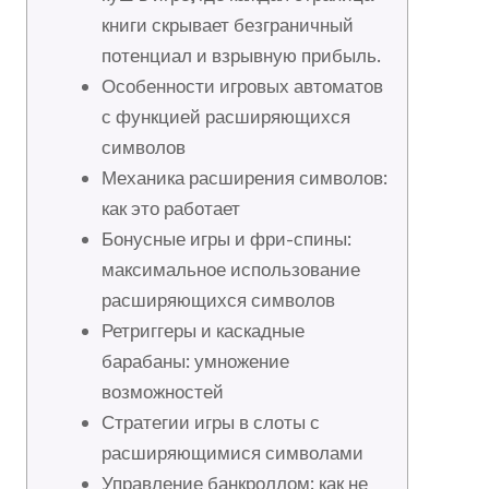
книги скрывает безграничный
потенциал и взрывную прибыль.
Особенности игровых автоматов
с функцией расширяющихся
символов
Механика расширения символов:
как это работает
Бонусные игры и фри-спины:
максимальное использование
расширяющихся символов
Ретриггеры и каскадные
барабаны: умножение
возможностей
Стратегии игры в слоты с
расширяющимися символами
Управление банкроллом: как не