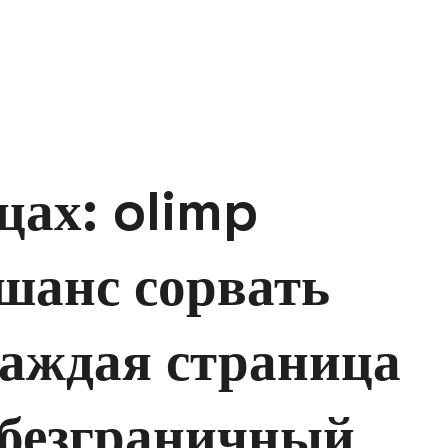
цах: olimp
 шанс сорвать
 каждая страница
 безграничный