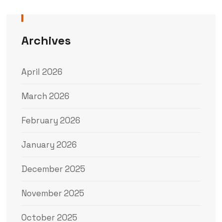
Archives
April 2026
March 2026
February 2026
January 2026
December 2025
November 2025
October 2025