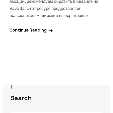
эмоции, рекомендуем обратить внимание на
Vavada. Этот ресурс предоставляет
пользователям широкий выбор игровых...
Continue Reading
Search