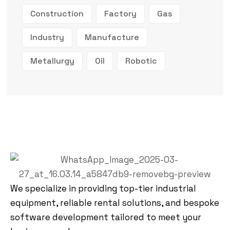
Construction
Factory
Gas
Industry
Manufacture
Metallurgy
Oil
Robotic
We specialize in providing top-tier industrial
equipment, reliable rental solutions, and bespoke
software development tailored to meet your