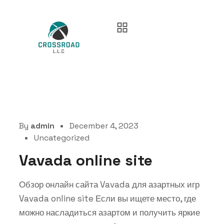
By
admin
December 4, 2023
Uncategorized
Vavada online site
Обзор онлайн сайта Vavada для азартных игр
Vavada online site Если вы ищете место, где
можно насладиться азартом и получить яркие