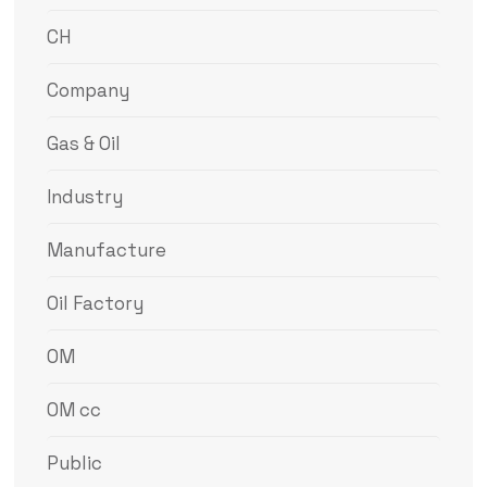
CH
Company
Gas & Oil
Industry
Manufacture
Oil Factory
OM
OM cc
Public