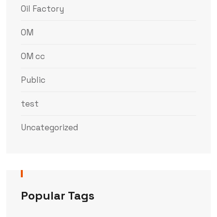
Oil Factory
OM
OM cc
Public
test
Uncategorized
Popular Tags