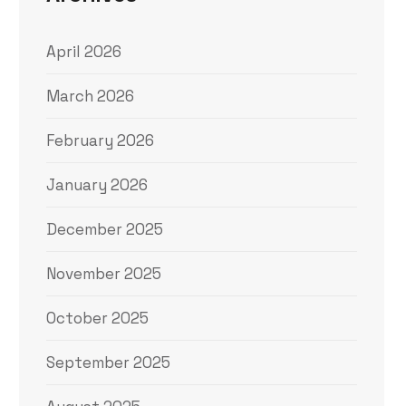
April 2026
March 2026
February 2026
January 2026
December 2025
November 2025
October 2025
September 2025