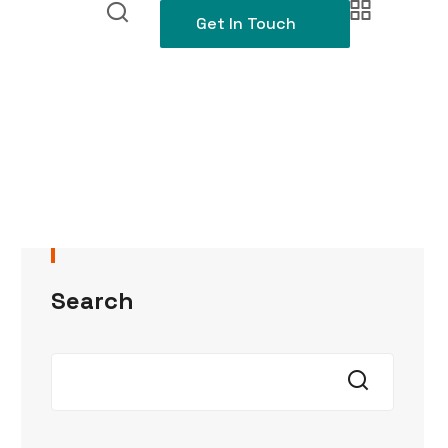
Get In Touch
Search