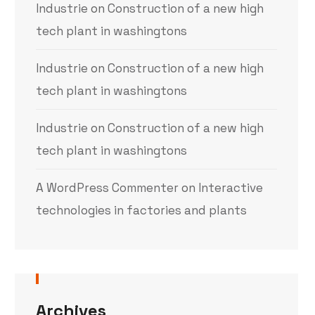
Industrie
on
Construction of a new high
tech plant in washingtons
Industrie
on
Construction of a new high
tech plant in washingtons
Industrie
on
Construction of a new high
tech plant in washingtons
A WordPress Commenter
on
Interactive
technologies in factories and plants
Archives