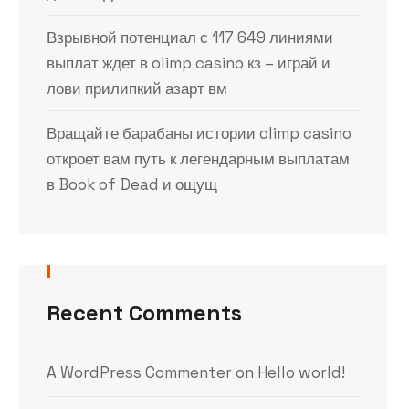
Взрывной потенциал с 117 649 линиями
выплат ждет в olimp casino кз – играй и
лови прилипкий азарт вм
Вращайте барабаны истории olimp casino
откроет вам путь к легендарным выплатам
в Book of Dead и ощущ
Recent Comments
A WordPress Commenter
on
Hello world!