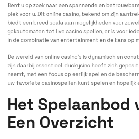
Bent u op zoek naar een spannende en betrouwbare 
plek voor u. Dit online casino, bekend om zijn aantre
biedt een breed scala aan mogelijkheden voor zowel
gokautomaten tot live casino spellen, er is voor ied
in de combinatie van entertainment en de kans op 
De wereld van online casino’s is dynamisch en const
zijn daarbij essentieel.
duckysino
heeft zich geposit
neemt, met een focus op eerlijk spel en de bescherm
uw favoriete casinospellen kunt spelen en hopelijk 
Het Spelaanbod 
Een Overzicht