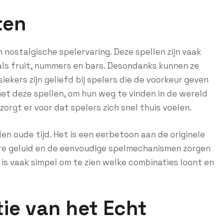
ten
nostalgische spelervaring. Deze spellen zijn vaak
als fruit, nummers en bars. Desondanks kunnen ze
kers zijn geliefd bij spelers die de voorkeur geven
et deze spellen, om hun weg te vinden in de wereld
zorgt er voor dat spelers zich snel thuis voelen.
 oude tijd. Het is een eerbetoon aan de originele
are geluid en de eenvoudige spelmechanismen zorgen
 is vaak simpel om te zien welke combinaties loont en
tie van het Echt