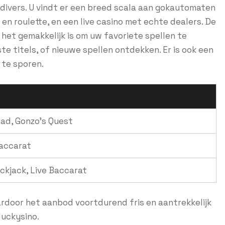
divers. U vindt er een breed scala aan gokautomaten
en roulette, en een live casino met echte dealers. De
 het gemakkelijk is om uw favoriete spellen te
ste titels, of nieuwe spellen ontdekken. Er is ook een
 te sporen.
ead, Gonzo’s Quest
Baccarat
ackjack, Live Baccarat
door het aanbod voortdurend fris en aantrekkelijk
 duckysino.