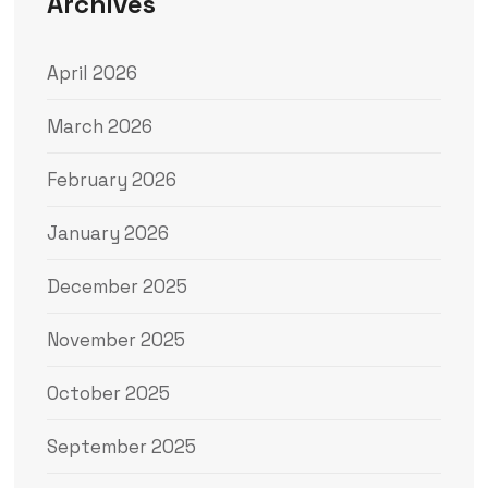
Archives
April 2026
March 2026
February 2026
January 2026
December 2025
November 2025
October 2025
September 2025