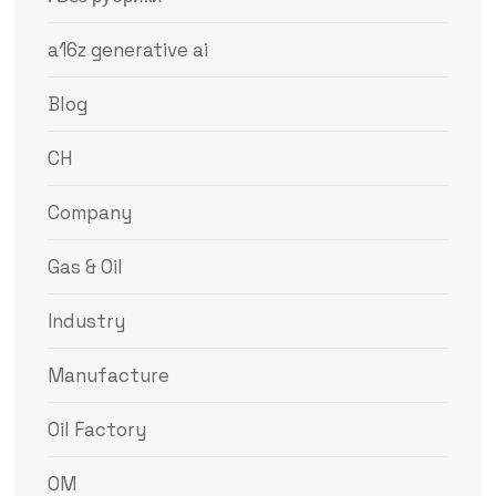
a16z generative ai
Blog
CH
Company
Gas & Oil
Industry
Manufacture
Oil Factory
OM