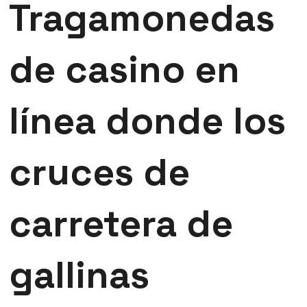
Tragamonedas
de casino en
línea donde los
cruces de
carretera de
gallinas