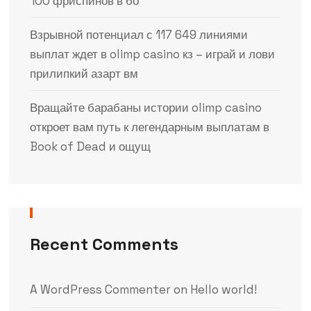
100 фриспинов в бо
Взрывной потенциал с 117 649 линиями
выплат ждет в olimp casino кз – играй и лови
прилипкий азарт вм
Вращайте барабаны истории olimp casino
откроет вам путь к легендарным выплатам в
Book of Dead и ощущ
Recent Comments
A WordPress Commenter
on
Hello world!