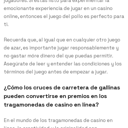
jugadores. Si estás listo para experimentar la
emocionante experiencia de jugar en un casino
online, entonces el juego del pollo es perfecto para
ti.
Recuerda que, al igual que en cualquier otro juego
de azar, es importante jugar responsablemente y
no gastar móre dinero del que puedas permitir.
Asegúrate de leer y entender las condiciones y los
términos del juego antes de empezar a jugar.
¿Cómo los cruces de carretera de gallinas
pueden convertirse en premios en los
tragamonedas de casino en línea?
En el mundo de los tragamonedas de casino en