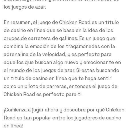
los juegos de azar.
En resumen, el juego de Chicken Road es un título
de casino en línea que se basa en la idea de los
cruces de carretera de gallinas. Es un juego que
combina la emoción de los tragamonedas con la
adrenalina de la velocidad, y es perfecto para
aquellos que buscan algo nuevo y emocionante en
el mundo de los juegos de azar. Si estás buscando
un título de casino en línea que te haga sentir
como un piloto de carreras, entonces el juego de
Chicken Road es perfecto para ti.
¡Comienza a jugar ahora y descubre por qué Chicken
Road es tan popular entre los jugadores de casino
en línea!