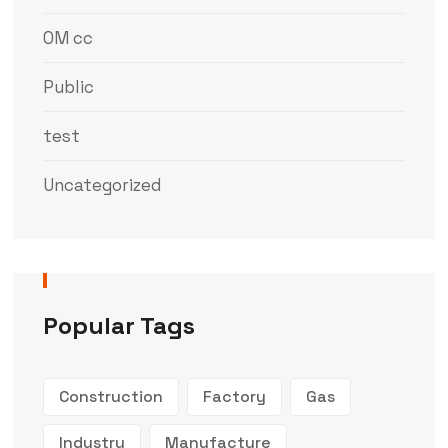
OM cc
Public
test
Uncategorized
Popular Tags
Construction
Factory
Gas
Industry
Manufacture