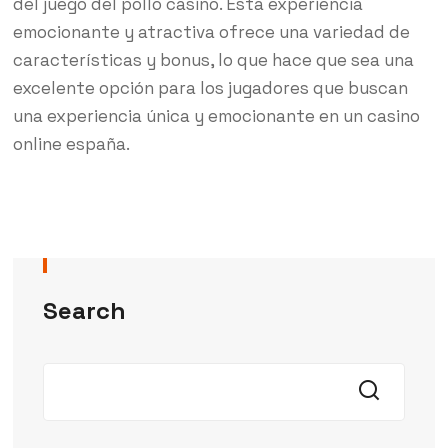
del juego del pollo casino. Esta experiencia
emocionante y atractiva ofrece una variedad de
características y bonus, lo que hace que sea una
excelente opción para los jugadores que buscan
una experiencia única y emocionante en un casino
online españa.
Search