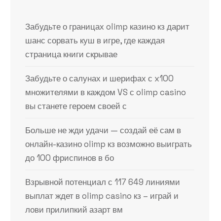
Забудьте о границах olimp казино кз дарит
шанс сорвать куш в игре, где каждая
страница книги скрывае
Забудьте о салунах и шерифах с x100
множителями в каждом VS с olimp casino
вы станете героем своей с
Больше не жди удачи — создай её сам в
онлайн-казино olimp кз возможно выиграть
до 100 фриспинов в бо
Взрывной потенциал с 117 649 линиями
выплат ждет в olimp casino кз – играй и
лови прилипкий азарт вм