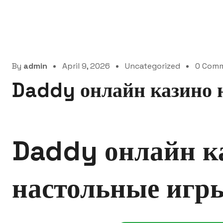
By
admin
April 9, 2026
Uncategorized
0 Com
Daddy онлайн казино 
Daddy онлайн к
настольные игр