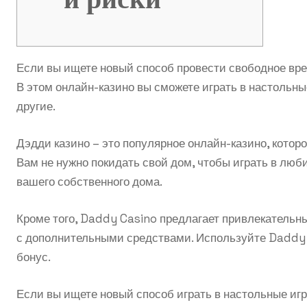
Если вы ищете новый способ провести свободное врем
В этом онлайн-казино вы сможете играть в настольные 
другие.
Дэдди казино – это популярное онлайн-казино, котор
Вам не нужно покидать свой дом, чтобы играть в люб
вашего собственного дома.
Кроме того, Daddy Casino предлагает привлекательны
с дополнительными средствами. Используйте Daddy 
бонус.
Если вы ищете новый способ играть в настольные игр