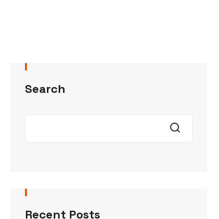
Search
Recent Posts