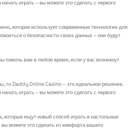
 начать играть – вы можете это сделать с первого
зино, которое использует современные технологии для
покоиться о безопасности своих данных – они будут
бы помочь вам в любое время, если у вас возникнут
ы, то Daddy Online Casino – это идеальное решение.
 начать играть – вы можете это сделать с первого
в, которые ищут новый способ играть в настольные
– вы можете это сделать из комфорта вашего