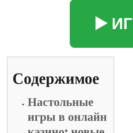
▶️ И
Содержимое
Настольные
игры в онлайн
казино: новые