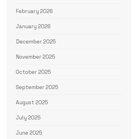
February 2026
January 2026
December 2025
November 2025
October 2025
September 2025
August 2025
July 2025
June 2025