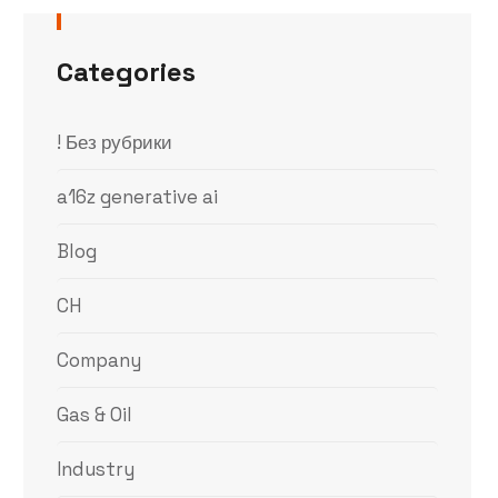
Categories
! Без рубрики
a16z generative ai
Blog
CH
Company
Gas & Oil
Industry