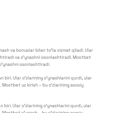
ash va bonuslar bilan to’la xizmat qiladi. Ular
ashtiradi va o’ynashni osonlashtiradi. Mostbet
 o’ynashni osonlashtiradi.
 biri. Ular o’zlarining o’ynashlarini qurdi, ular
 Mostbet uz kirish – bu o’zlarining asosiy
iri. Ular o’zlarining o’ynashlarini qurdi, ular
. Mostbet o’ynash – bu o’zlarining asosiy