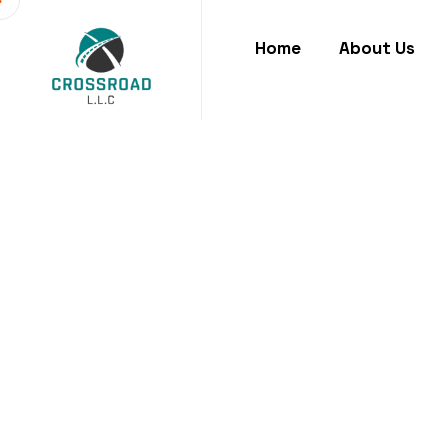
Home
About Us
Blog Singl
Cross Road
Uncategorized
Mostbe