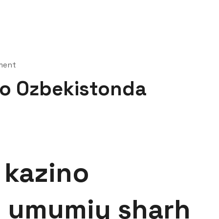
ment
no Ozbekistonda
 kazino
– umumiy sharh