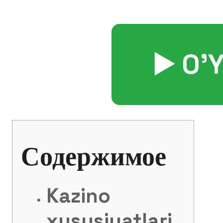
▶️ O
Содержимое
Kazino
xususiyatlari