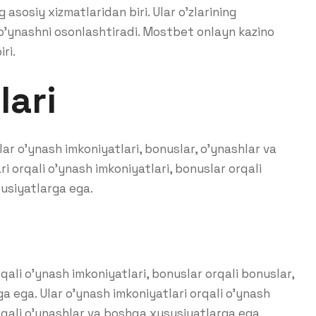
asosiy xizmatlaridan biri. Ular o’zlarining
a o’ynashni osonlashtiradi. Mostbet onlayn kazino
ri.
lari
lar o’ynash imkoniyatlari, bonuslar, o’ynashlar va
i orqali o’ynash imkoniyatlari, bonuslar orqali
susiyatlarga ega.
qali o’ynash imkoniyatlari, bonuslar orqali bonuslar,
a ega. Ular o’ynash imkoniyatlari orqali o’ynash
orqali o’ynashlar va boshqa xususiyatlarga ega.