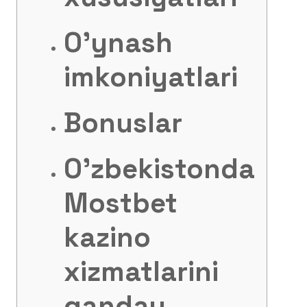
O’ynash
imkoniyatlari
Bonuslar
O’zbekistonda
Mostbet
kazino
xizmatlarini
qanday