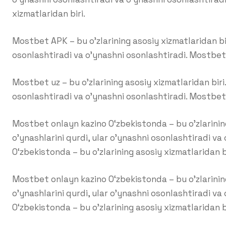
xizmatlaridan biri.
Mostbet APK – bu o’zlarining asosiy xizmatlaridan biri
osonlashtiradi va o’ynashni osonlashtiradi. Mostbet A
Mostbet uz – bu o’zlarining asosiy xizmatlaridan biri. 
osonlashtiradi va o’ynashni osonlashtiradi. Mostbet u
Mostbet onlayn kazino O‘zbekistonda – bu o’zlarining 
o’ynashlarini qurdi, ular o’ynashni osonlashtiradi v
O‘zbekistonda – bu o’zlarining asosiy xizmatlaridan bi
Mostbet onlayn kazino O‘zbekistonda – bu o’zlarining 
o’ynashlarini qurdi, ular o’ynashni osonlashtiradi v
O‘zbekistonda – bu o’zlarining asosiy xizmatlaridan bi