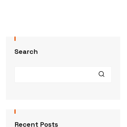
Search
Recent Posts