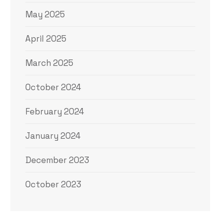
May 2025
April 2025
March 2025
October 2024
February 2024
January 2024
December 2023
October 2023