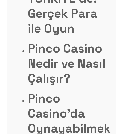
Gerçek Para
ile Oyun
Pinco Casino
Nedir ve Nasıl
Çalışır?
Pinco
Casino’da
Oynayabilmek