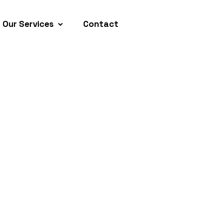
Our Services
Contact
e
asino Trkiyede gerek para ile oyun.1605