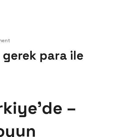
ment
 gerek para ile
rkiye’de –
 oyun