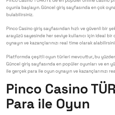
Pinco Casino TÜRKİYE’de en popüler online casino pla
oyunla başlayın. Güncel giriş sayfasında en çok oyn
bulabilirsiniz.
Pinco Casino giriş sayfasından hızlı ve güvenli bir şek
arayüzü sayesinde her seviye kullanıcı için ideal bir 
oynayın ve kazançlarınızı real time olarak alabilirsini
Platformda çeşitli oyun türleri mevcuttur, bu yüzden
Güncel giriş sayfasında en popüler oyunları ve en yü
ile gerçek para ile oyun oynayın ve kazançlarınızı real
Pinco Casino TÜR
Para ile Oyun