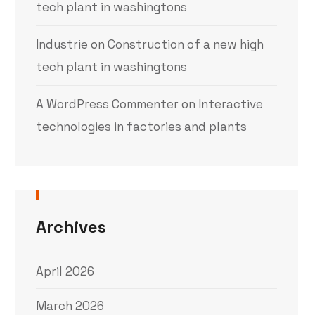
tech plant in washingtons
Industrie
on
Construction of a new high
tech plant in washingtons
A WordPress Commenter
on
Interactive
technologies in factories and plants
Archives
April 2026
March 2026