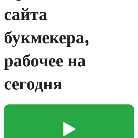
сайта
букмекера,
рабочее на
сегодня
▶️