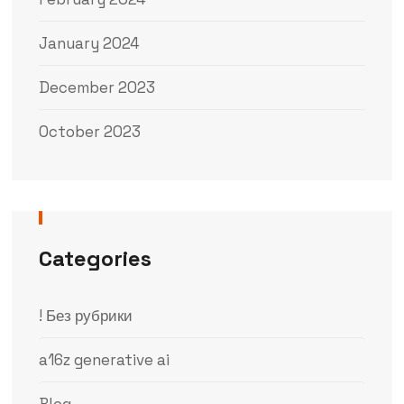
January 2024
December 2023
October 2023
Categories
! Без рубрики
a16z generative ai