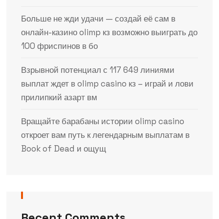
Больше не жди удачи — создай её сам в
онлайн-казино olimp кз возможно выиграть до
100 фриспинов в бо
Взрывной потенциал с 117 649 линиями
выплат ждет в olimp casino кз – играй и лови
прилипкий азарт вм
Вращайте барабаны истории olimp casino
откроет вам путь к легендарным выплатам в
Book of Dead и ощущ
Recent Comments