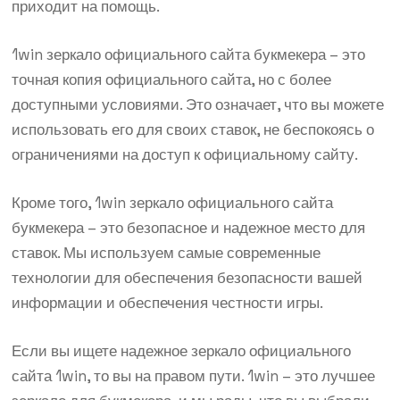
приходит на помощь.
1win зеркало официального сайта букмекера – это
точная копия официального сайта, но с более
доступными условиями. Это означает, что вы можете
использовать его для своих ставок, не беспокоясь о
ограничениями на доступ к официальному сайту.
Кроме того, 1win зеркало официального сайта
букмекера – это безопасное и надежное место для
ставок. Мы используем самые современные
технологии для обеспечения безопасности вашей
информации и обеспечения честности игры.
Если вы ищете надежное зеркало официального
сайта 1win, то вы на правом пути. 1win – это лучшее