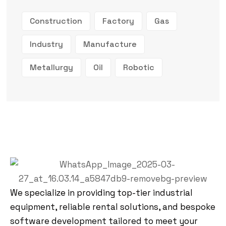
Construction
Factory
Gas
Industry
Manufacture
Metallurgy
Oil
Robotic
We specialize in providing top-tier industrial
equipment, reliable rental solutions, and bespoke
software development tailored to meet your