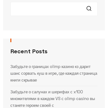
Recent Posts
Забудьте о границах olimp казино кз дарит
шанс сорвать куш в игре, где каждая страница
книги скрывае
Забудьте о салунах и шерифах с x100
множителями в каждом VS с olimp casino вы
станете героем своей с