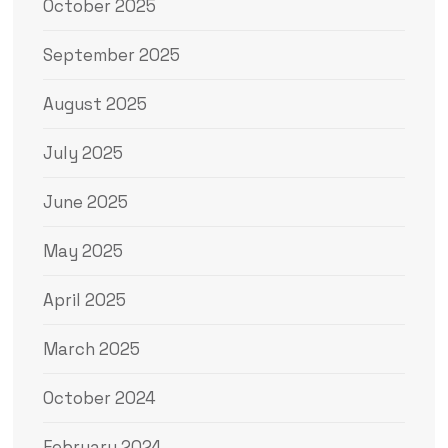
October 2025
September 2025
August 2025
July 2025
June 2025
May 2025
April 2025
March 2025
October 2024
February 2024