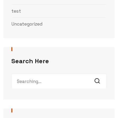
test
Uncategorized
Search Here