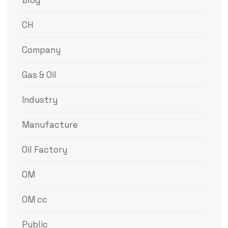
Blog
CH
Company
Gas & Oil
Industry
Manufacture
Oil Factory
OM
OM cc
Public