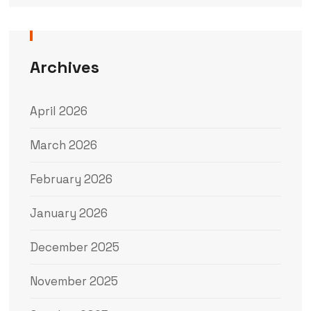
Archives
April 2026
March 2026
February 2026
January 2026
December 2025
November 2025