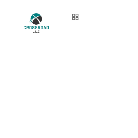
Blog Single
Cross Road
Uncategorized
1win зеркало официального сайта букмекера
рабочее на сегодня.5388