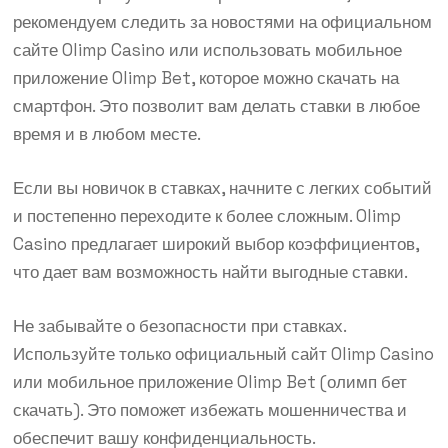
рекомендуем следить за новостями на официальном
сайте Olimp Casino или использовать мобильное
приложение Olimp Bet, которое можно скачать на
смартфон. Это позволит вам делать ставки в любое
время и в любом месте.
Если вы новичок в ставках, начните с легких событий
и постепенно переходите к более сложным. Olimp
Casino предлагает широкий выбор коэффициентов,
что дает вам возможность найти выгодные ставки.
Не забывайте о безопасности при ставках.
Используйте только официальный сайт Olimp Casino
или мобильное приложение Olimp Bet (олимп бет
скачать). Это поможет избежать мошенничества и
обеспечит вашу конфиденциальность.