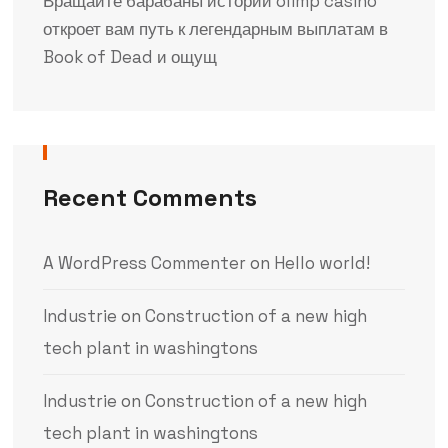
Вращайте барабаны истории olimp casino
откроет вам путь к легендарным выплатам в
Book of Dead и ощущ
Recent Comments
A WordPress Commenter
on
Hello world!
Industrie
on
Construction of a new high
tech plant in washingtons
Industrie
on
Construction of a new high
tech plant in washingtons