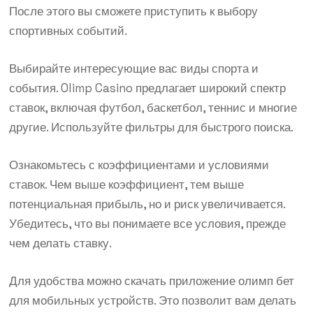
После этого вы сможете приступить к выбору
спортивных событий.
Выбирайте интересующие вас виды спорта и
события. Olimp Casino предлагает широкий спектр
ставок, включая футбол, баскетбол, теннис и многие
другие. Используйте фильтры для быстрого поиска.
Ознакомьтесь с коэффициентами и условиями
ставок. Чем выше коэффициент, тем выше
потенциальная прибыль, но и риск увеличивается.
Убедитесь, что вы понимаете все условия, прежде
чем делать ставку.
Для удобства можно скачать приложение олимп бет
для мобильных устройств. Это позволит вам делать