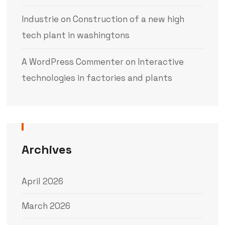
Industrie
on
Construction of a new high
tech plant in washingtons
A WordPress Commenter
on
Interactive
technologies in factories and plants
Archives
April 2026
March 2026