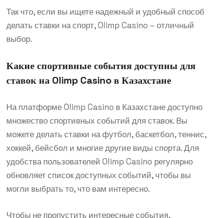
Так что, если вы ищете надежный и удобный способ
делать ставки на спорт, Olimp Casino – отличный
выбор.
Какие спортивные события доступны для
ставок на Olimp Casino в Казахстане
На платформе Olimp Casino в Казахстане доступно
множество спортивных событий для ставок. Вы
можете делать ставки на футбол, баскетбол, теннис,
хоккей, бейсбол и многие другие виды спорта. Для
удобства пользователей Olimp Casino регулярно
обновляет список доступных событий, чтобы вы
могли выбрать то, что вам интересно.
Чтобы не пропустить интересные события,