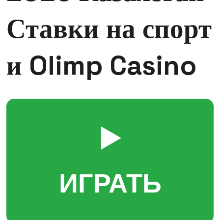
Ставки на спорт
и Olimp Casino
▶️
ИГРАТЬ