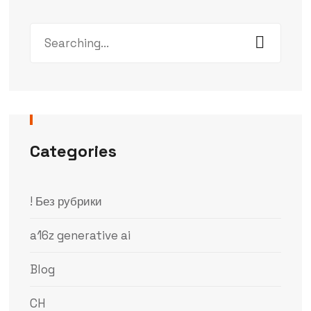
Categories
! Без рубрики
a16z generative ai
Blog
CH