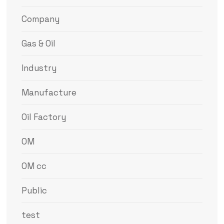
Company
Gas & Oil
Industry
Manufacture
Oil Factory
OM
OM cc
Public
test