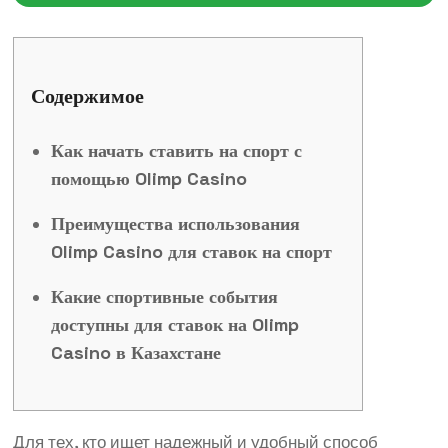
Содержимое
Как начать ставить на спорт с
помощью Olimp Casino
Преимущества использования
Olimp Casino для ставок на спорт
Какие спортивные события
доступны для ставок на Olimp
Casino в Казахстане
Для тех, кто ищет надежный и удобный способ