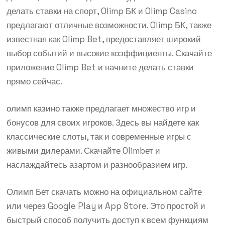
делать ставки на спорт, Olimp БК и Olimp Casino
предлагают отличные возможности. Olimp БК, также
известная как Olimp Bet, предоставляет широкий
выбор событий и высокие коэффициенты. Скачайте
приложение Olimp Bet и начните делать ставки
прямо сейчас.
олимп казино
также предлагает множество игр и
бонусов для своих игроков. Здесь вы найдете как
классические слоты, так и современные игры с
живыми дилерами. Скачайте Olimbет и
наслаждайтесь азартом и разнообразием игр.
Олимп Бет скачать можно на официальном сайте
или через Google Play и App Store. Это простой и
быстрый способ получить доступ к всем функциям