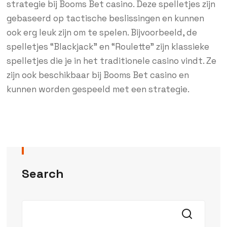
strategie bij Booms Bet casino. Deze spelletjes zijn
gebaseerd op tactische beslissingen en kunnen
ook erg leuk zijn om te spelen. Bijvoorbeeld, de
spelletjes “Blackjack” en “Roulette” zijn klassieke
spelletjes die je in het traditionele casino vindt. Ze
zijn ook beschikbaar bij Booms Bet casino en
kunnen worden gespeeld met een strategie.
Search