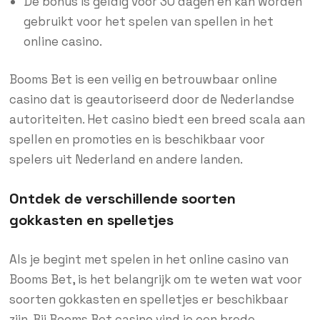
De bonus is geldig voor 30 dagen en kan worden
gebruikt voor het spelen van spellen in het
online casino.
Booms Bet is een veilig en betrouwbaar online
casino dat is geautoriseerd door de Nederlandse
autoriteiten. Het casino biedt een breed scala aan
spellen en promoties en is beschikbaar voor
spelers uit Nederland en andere landen.
Ontdek de verschillende soorten
gokkasten en spelletjes
Als je begint met spelen in het online casino van
Booms Bet, is het belangrijk om te weten wat voor
soorten gokkasten en spelletjes er beschikbaar
zijn. Bij Booms Bet casino vind je een brede