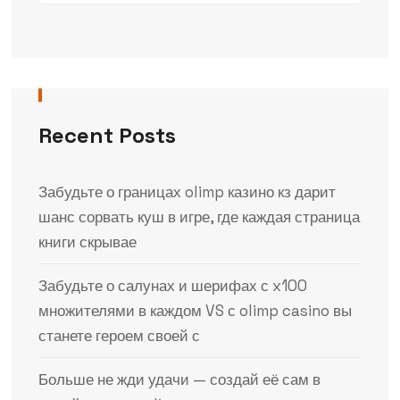
Recent Posts
Забудьте о границах olimp казино кз дарит
шанс сорвать куш в игре, где каждая страница
книги скрывае
Забудьте о салунах и шерифах с x100
множителями в каждом VS с olimp casino вы
станете героем своей с
Больше не жди удачи — создай её сам в