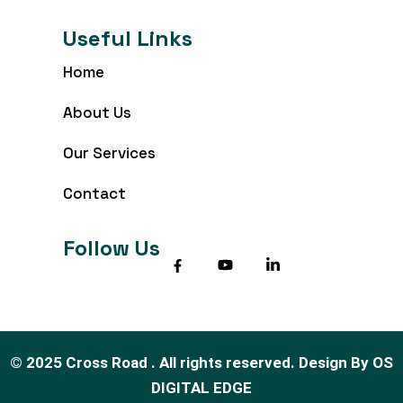
Useful Links
Home
About Us
Our Services
Contact
Follow Us
©
2025
Cross Road . All rights reserved.
Design By
OS
DIGITAL EDGE