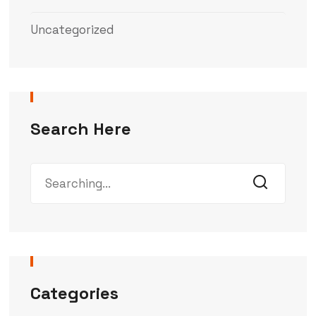
Uncategorized
Search Here
Categories