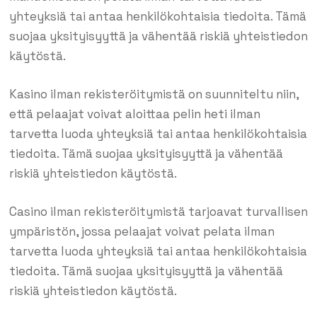
yhteyksiä tai antaa henkilökohtaisia tiedoita. Tämä
suojaa yksityisyyttä ja vähentää riskiä yhteistiedon
käytöstä.
Kasino ilman rekisteröitymistä on suunniteltu niin,
että pelaajat voivat aloittaa pelin heti ilman
tarvetta luoda yhteyksiä tai antaa henkilökohtaisia
tiedoita. Tämä suojaa yksityisyyttä ja vähentää
riskiä yhteistiedon käytöstä.
Casino ilman rekisteröitymistä tarjoavat turvallisen
ympäristön, jossa pelaajat voivat pelata ilman
tarvetta luoda yhteyksiä tai antaa henkilökohtaisia
tiedoita. Tämä suojaa yksityisyyttä ja vähentää
riskiä yhteistiedon käytöstä.