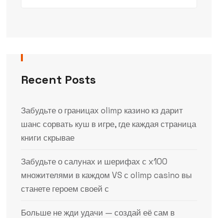
Recent Posts
Забудьте о границах olimp казино кз дарит
шанс сорвать куш в игре, где каждая страница
книги скрывае
Забудьте о салунах и шерифах с x100
множителями в каждом VS с olimp casino вы
станете героем своей с
Больше не жди удачи — создай её сам в