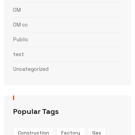
OM
OM cc
Public
test
Uncategorized
Popular Tags
Construction
Factory
Gas