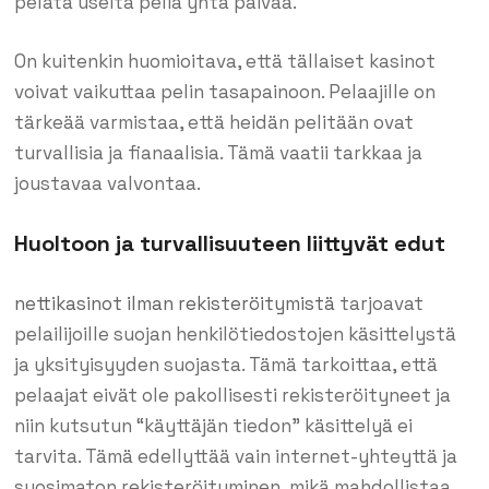
pelata useita peliä yhtä päivää.
On kuitenkin huomioitava, että tällaiset kasinot
voivat vaikuttaa pelin tasapainoon. Pelaajille on
tärkeää varmistaa, että heidän pelitään ovat
turvallisia ja fianaalisia. Tämä vaatii tarkkaa ja
joustavaa valvontaa.
Huoltoon ja turvallisuuteen liittyvät edut
nettikasinot ilman rekisteröitymistä
tarjoavat
pelailijoille suojan henkilötiedostojen käsittelystä
ja yksityisyyden suojasta. Tämä tarkoittaa, että
pelaajat eivät ole pakollisesti rekisteröityneet ja
niin kutsutun “käyttäjän tiedon” käsittelyä ei
tarvita. Tämä edellyttää vain internet-yhteyttä ja
suosimaton rekisteröityminen, mikä mahdollistaa