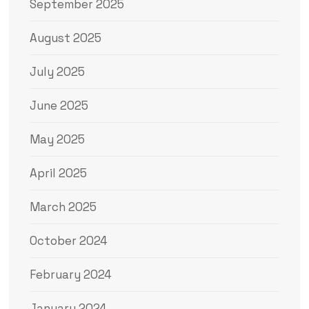
September 2025
August 2025
July 2025
June 2025
May 2025
April 2025
March 2025
October 2024
February 2024
January 2024