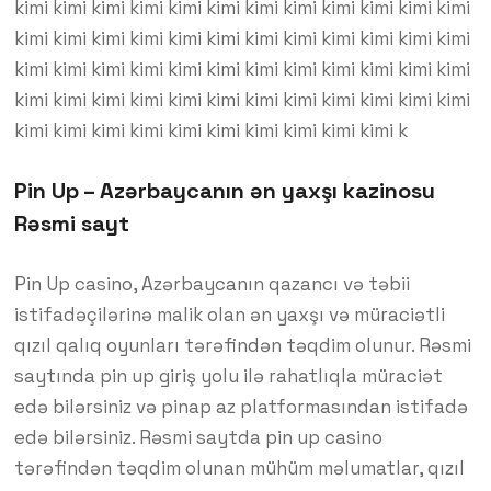
kimi kimi kimi kimi kimi kimi kimi kimi kimi kimi kimi kimi
kimi kimi kimi kimi kimi kimi kimi kimi kimi kimi kimi kimi
kimi kimi kimi kimi kimi kimi kimi kimi kimi kimi kimi kimi
kimi kimi kimi kimi kimi kimi kimi kimi kimi kimi kimi kimi
kimi kimi kimi kimi kimi kimi kimi kimi kimi kimi k
Pin Up – Azərbaycanın ən yaxşı kazinosu
Rəsmi sayt
Pin Up casino, Azərbaycanın qazancı və təbii
istifadəçilərinə malik olan ən yaxşı və müraciətli
qızıl qalıq oyunları tərəfindən təqdim olunur. Rəsmi
saytında pin up giriş yolu ilə rahatlıqla müraciət
edə bilərsiniz və pinap az platformasından istifadə
edə bilərsiniz. Rəsmi saytda pin up casino
tərəfindən təqdim olunan mühüm məlumatlar, qızıl