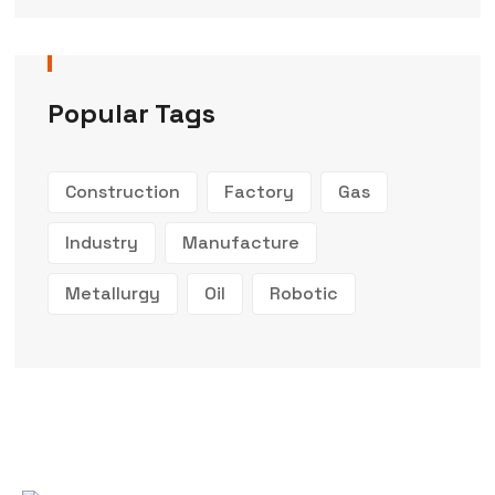
Popular Tags
Construction
Factory
Gas
Industry
Manufacture
Metallurgy
Oil
Robotic