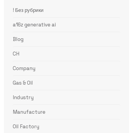
! Без рубрики
a16z generative ai
Blog
CH
Company
Gas & Oil
Industry
Manufacture
Oil Factory