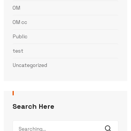
OM
OM cc
Public
test
Uncategorized
Search Here