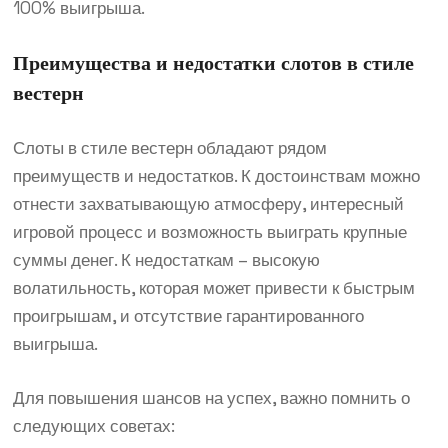
100% выигрыша.
Преимущества и недостатки слотов в стиле
вестерн
Слоты в стиле вестерн обладают рядом
преимуществ и недостатков. К достоинствам можно
отнести захватывающую атмосферу, интересный
игровой процесс и возможность выиграть крупные
суммы денег. К недостаткам – высокую
волатильность, которая может привести к быстрым
проигрышам, и отсутствие гарантированного
выигрыша.
Для повышения шансов на успех, важно помнить о
следующих советах: