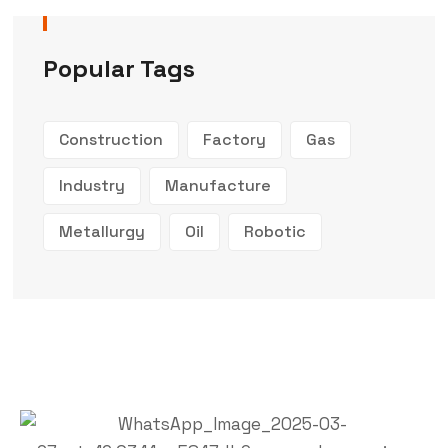
Popular Tags
Construction
Factory
Gas
Industry
Manufacture
Metallurgy
Oil
Robotic