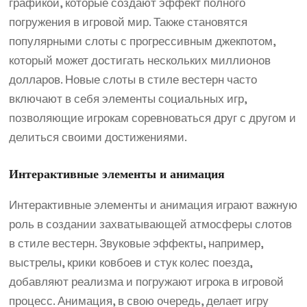
графикой, которые создают эффект полного
погружения в игровой мир. Также становятся
популярными слоты с прогрессивным джекпотом,
который может достигать нескольких миллионов
долларов. Новые слоты в стиле вестерн часто
включают в себя элементы социальных игр,
позволяющие игрокам соревноваться друг с другом и
делиться своими достижениями.
Интерактивные элементы и анимация
Интерактивные элементы и анимация играют важную
роль в создании захватывающей атмосферы слотов
в стиле вестерн. Звуковые эффекты, например,
выстрелы, крики ковбоев и стук колес поезда,
добавляют реализма и погружают игрока в игровой
процесс. Анимация, в свою очередь, делает игру