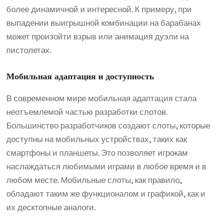
более динамичной и интересной. К примеру, при
выпадении выигрышной комбинации на барабанах
может произойти взрыв или анимация дуэли на
пистолетах.
Мобильная адаптация и доступность
В современном мире мобильная адаптация стала
неотъемлемой частью разработки слотов.
Большинство разработчиков создают слоты, которые
доступны на мобильных устройствах, таких как
смартфоны и планшеты. Это позволяет игрокам
наслаждаться любимыми играми в любое время и в
любом месте. Мобильные слоты, как правило,
обладают таким же функционалом и графикой, как и
их десктопные аналоги.