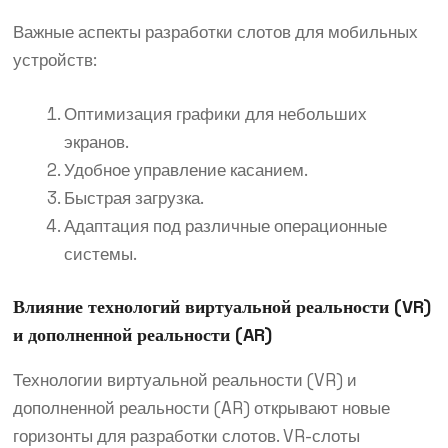
Важные аспекты разработки слотов для мобильных
устройств:
Оптимизация графики для небольших
экранов.
Удобное управление касанием.
Быстрая загрузка.
Адаптация под различные операционные
системы.
Влияние технологий виртуальной реальности (VR)
и дополненной реальности (AR)
Технологии виртуальной реальности (VR) и
дополненной реальности (AR) открывают новые
горизонты для разработки слотов. VR-слоты