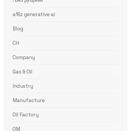
! Без рубрики
a16z generative ai
Blog
CH
Company
Gas & Oil
Industry
Manufacture
Oil Factory
OM