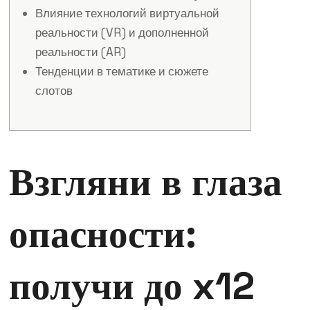
Влияние технологий виртуальной
реальности (VR) и дополненной
реальности (AR)
Тенденции в тематике и сюжете
слотов
Взгляни в глаза
опасности:
получи до x12