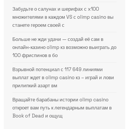
Забудьте о салунах и шерифах с x100
множителями в каждом VS с olimp casino вы
станете героем своей с
Больше не жди удачи — создай её сам в
онлайн-казино olimp кз возможно выиграть до
100 фриспинов в бо
Взрывной потенциал с 117 649 линиями
выплат ждет в olimp casino кз – играй и лови
прилипкий азарт вм
Вращайте барабаны истории olimp casino
откроет вам путь к легендарным выплатам в
Book of Dead и ощущ