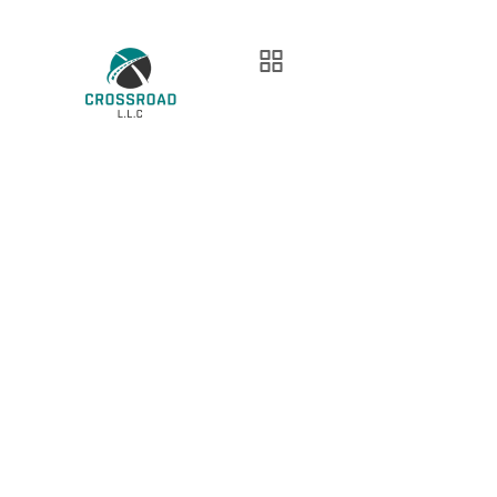
Blog Single
Cross Road
Uncategorized
Взгляни в глаза опасности получи до x12 500 от
выигрыша в захватывающих слотах олимп казино,
где каж