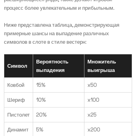
процесс более увлекательным и прибыльным.
Ниже представлена таблица, демонстрирующая
примерные шансы на выпадение различных
символов в слоте в стиле вестерн:
Вероятность
Множитель
Символ
выпадения
выигрыша
Ковбой
15%
x50
Шериф
10%
x100
Пистолет
20%
x25
Динамит
5%
x200