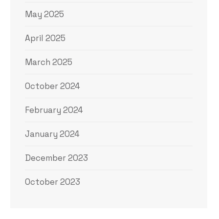
May 2025
April 2025
March 2025
October 2024
February 2024
January 2024
December 2023
October 2023