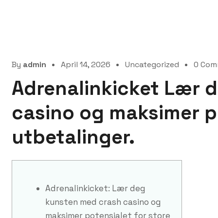
By
admin
April 14, 2026
Uncategorized
0 Com
Adrenalinkicket Lær 
casino og maksimer po
utbetalinger.
Adrenalinkicket: Lær deg
kunsten med crash casino og
maksimer potensialet for store