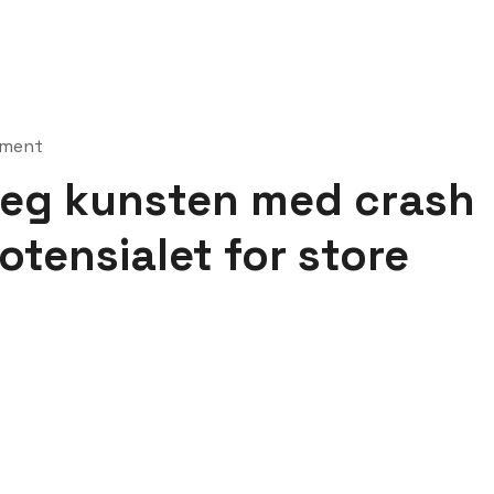
ment
deg kunsten med crash
tensialet for store