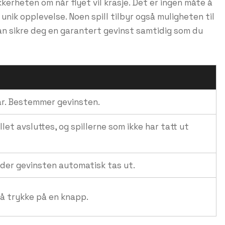
erheten om når flyet vil krasje. Det er ingen måte å
g unik opplevelse. Noen spill tilbyr også muligheten til
 kan sikre deg en garantert gevinst samtidig som du
år. Bestemmer gevinsten.
let avsluttes, og spillerne som ikke har tatt ut
r der gevinsten automatisk tas ut.
 å trykke på en knapp.