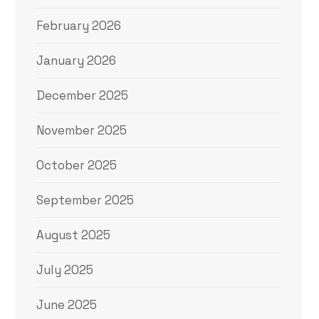
February 2026
January 2026
December 2025
November 2025
October 2025
September 2025
August 2025
July 2025
June 2025