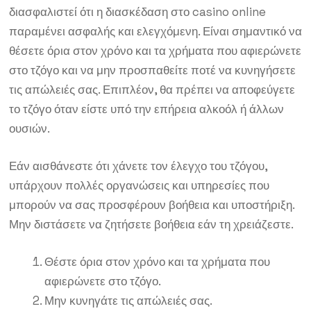
διασφαλιστεί ότι η διασκέδαση στο casino online
παραμένει ασφαλής και ελεγχόμενη. Είναι σημαντικό να
θέσετε όρια στον χρόνο και τα χρήματα που αφιερώνετε
στο τζόγο και να μην προσπαθείτε ποτέ να κυνηγήσετε
τις απώλειές σας. Επιπλέον, θα πρέπει να αποφεύγετε
το τζόγο όταν είστε υπό την επήρεια αλκοόλ ή άλλων
ουσιών.
Εάν αισθάνεστε ότι χάνετε τον έλεγχο του τζόγου,
υπάρχουν πολλές οργανώσεις και υπηρεσίες που
μπορούν να σας προσφέρουν βοήθεια και υποστήριξη.
Μην διστάσετε να ζητήσετε βοήθεια εάν τη χρειάζεστε.
Θέστε όρια στον χρόνο και τα χρήματα που
αφιερώνετε στο τζόγο.
Μην κυνηγάτε τις απώλειές σας.