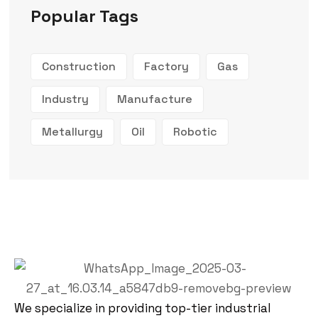
Popular Tags
Construction
Factory
Gas
Industry
Manufacture
Metallurgy
Oil
Robotic
We specialize in providing top-tier industrial