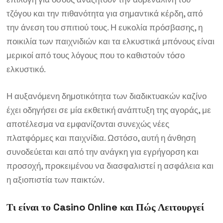
τζόγου και την πιθανότητα για σημαντικά κέρδη, από
την άνεση του σπιτιού τους. Η ευκολία πρόσβασης, η
ποικιλία των παιχνιδιών και τα ελκυστικά μπόνους είναι
μερικοί από τους λόγους που το καθιστούν τόσο
ελκυστικό.
Η αυξανόμενη δημοτικότητα των διαδικτυακών καζίνο
έχει οδηγήσει σε μία εκθετική ανάπτυξη της αγοράς, με
αποτέλεσμα να εμφανίζονται συνεχώς νέες
πλατφόρμες και παιχνίδια. Ωστόσο, αυτή η άνθηση
συνοδεύεται και από την ανάγκη για εγρήγορση και
προσοχή, προκειμένου να διασφαλιστεί η ασφάλεια και
η αξιοπιστία των παικτών.
Τι είναι το Casino Online και Πώς Λειτουργεί