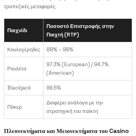
τραπεζικές μεταφορές.
Ποσοστό Επιστροφής στην
Παιχνίδι
Παιχτή (RTP)
Κουλοχέρηδες
88% – 98%
97.3% (European) / 94.7%
Ρουλέτα
(American)
Blackjack
99.5%
Διαφέρει ανάλογα με την
Πόκερ
στρατηγική του παίκτη
Πλεονεκτήματα και Μειονεκτήματα του Casino