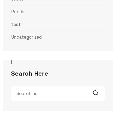
Public
test
Uncategorized
Search Here