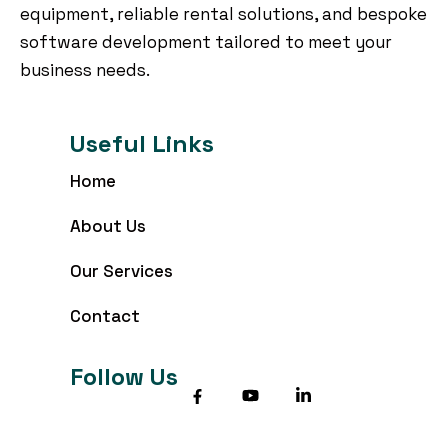
equipment, reliable rental solutions, and bespoke
software development tailored to meet your
business needs.
Useful Links
Home
About Us
Our Services
Contact
Follow Us