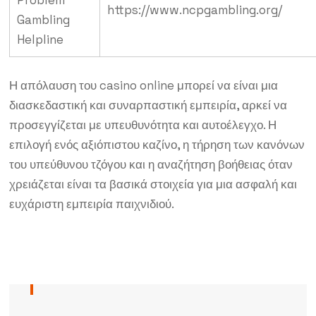
Problem
https://www.ncpgambling.org/
Gambling
Helpline
Η απόλαυση του casino online μπορεί να είναι μια
διασκεδαστική και συναρπαστική εμπειρία, αρκεί να
προσεγγίζεται με υπευθυνότητα και αυτοέλεγχο. Η
επιλογή ενός αξιόπιστου καζίνο, η τήρηση των κανόνων
του υπεύθυνου τζόγου και η αναζήτηση βοήθειας όταν
χρειάζεται είναι τα βασικά στοιχεία για μια ασφαλή και
ευχάριστη εμπειρία παιχνιδιού.