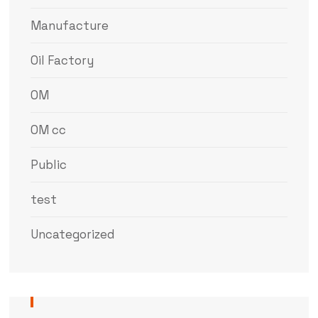
Manufacture
Oil Factory
OM
OM cc
Public
test
Uncategorized