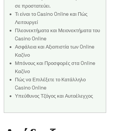
σε προστατεύει.
Τι είναι το Casino Online και Πώς
Λειτουργεί
Πλεονεκτήματα και Μειονεκτήματα του
Casino Online
Ασφάλεια και Αξιοπιστία των Online
Καζίνο
Μπόνους και Προσφορές στα Online
Καζίνο
Πώς να Επιλέξετε το Κατάλληλο
Casino Online
Υπεύθυνος Τζόγος και Αυτοέλεγχος