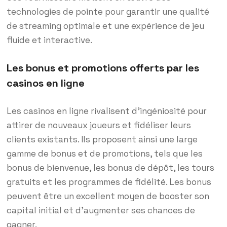
technologies de pointe pour garantir une qualité
de streaming optimale et une expérience de jeu
fluide et interactive.
Les bonus et promotions offerts par les
casinos en ligne
Les casinos en ligne rivalisent d’ingéniosité pour
attirer de nouveaux joueurs et fidéliser leurs
clients existants. Ils proposent ainsi une large
gamme de bonus et de promotions, tels que les
bonus de bienvenue, les bonus de dépôt, les tours
gratuits et les programmes de fidélité. Les bonus
peuvent être un excellent moyen de booster son
capital initial et d’augmenter ses chances de
gagner.