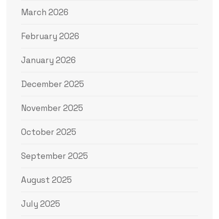
March 2026
February 2026
January 2026
December 2025
November 2025
October 2025
September 2025
August 2025
July 2025