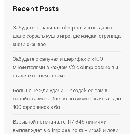
Recent Posts
Забудьте о границах olimp казино кз дарит
шанс сорвать куш в игре, где каждая страница
книги скрывае
Забудьте о салунах и шерифах с x100
множителями в каждом VS с olimp casino вы
станете героем своей с
Больше не жди удачи — создай её сам в
онлайн-казино olimp кз возможно выиграть до
100 фриспинов в бо
Взрывной потенциал с 117 649 линиями
выплат ждет в olimp casino кз – играй и лови