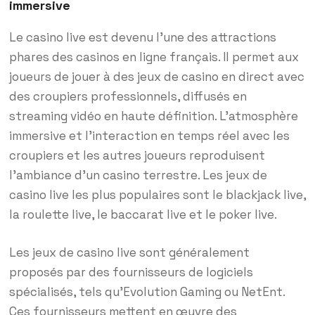
immersive
Le casino live est devenu l’une des attractions
phares des casinos en ligne français. Il permet aux
joueurs de jouer à des jeux de casino en direct avec
des croupiers professionnels, diffusés en
streaming vidéo en haute définition. L’atmosphère
immersive et l’interaction en temps réel avec les
croupiers et les autres joueurs reproduisent
l’ambiance d’un casino terrestre. Les jeux de
casino live les plus populaires sont le blackjack live,
la roulette live, le baccarat live et le poker live.
Les jeux de casino live sont généralement
proposés par des fournisseurs de logiciels
spécialisés, tels qu’Evolution Gaming ou NetEnt.
Ces fournisseurs mettent en œuvre des