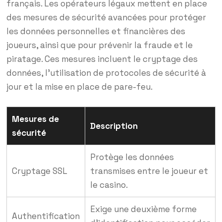
français. Les opérateurs légaux mettent en place
des mesures de sécurité avancées pour protéger
les données personnelles et financières des
joueurs, ainsi que pour prévenir la fraude et le
piratage. Ces mesures incluent le cryptage des
données, l’utilisation de protocoles de sécurité à
jour et la mise en place de pare-feu.
Mesures de
Description
sécurité
Protège les données
Cryptage SSL
transmises entre le joueur et
le casino.
Exige une deuxième forme
Authentification