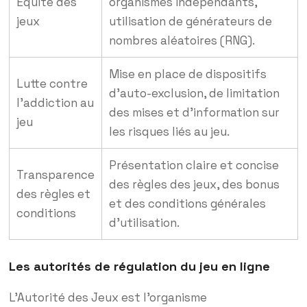
Équité des
organismes indépendants,
jeux
utilisation de générateurs de
nombres aléatoires (RNG).
Mise en place de dispositifs
Lutte contre
d’auto-exclusion, de limitation
l’addiction au
des mises et d’information sur
jeu
les risques liés au jeu.
Présentation claire et concise
Transparence
des règles des jeux, des bonus
des règles et
et des conditions générales
conditions
d’utilisation.
Les autorités de régulation du jeu en ligne
L’Autorité des Jeux est l’organisme