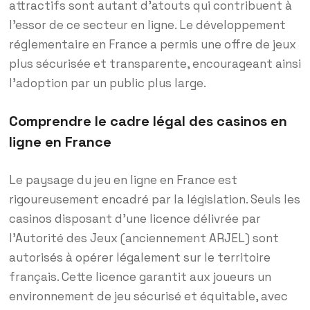
attractifs sont autant d’atouts qui contribuent à
l’essor de ce secteur en ligne. Le développement
réglementaire en France a permis une offre de jeux
plus sécurisée et transparente, encourageant ainsi
l’adoption par un public plus large.
Comprendre le cadre légal des casinos en
ligne en France
Le paysage du jeu en ligne en France est
rigoureusement encadré par la législation. Seuls les
casinos disposant d’une licence délivrée par
l’Autorité des Jeux (anciennement ARJEL) sont
autorisés à opérer légalement sur le territoire
français. Cette licence garantit aux joueurs un
environnement de jeu sécurisé et équitable, avec