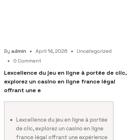
By
admin
April 14, 2026
Uncategorized
0 Comment
Lexcellence du jeu en ligne à portée de clic,
explorez un casino en ligne france légal
offrant une e
Lexcellence du jeu en ligne à portée
de clic, explorez un casino en ligne
france légal offrant une expérience