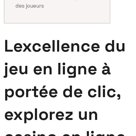
des joueurs
Lexcellence du
jeu en ligne à
portée de clic,
explorez un