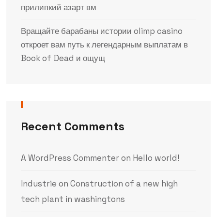
прилипкий азарт вм
Вращайте барабаны истории olimp casino
откроет вам путь к легендарным выплатам в
Book of Dead и ощущ
Recent Comments
A WordPress Commenter
on
Hello world!
Industrie
on
Construction of a new high
tech plant in washingtons