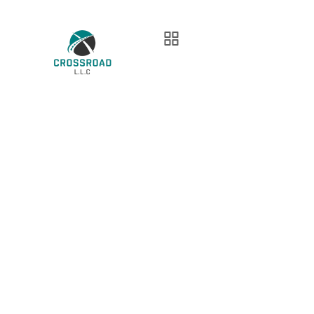
Blog Single
Cross Road
Uncategorized
Lexcellence du jeu en ligne à portée de clic,
explorez un casino en ligne france légal offrant
une e