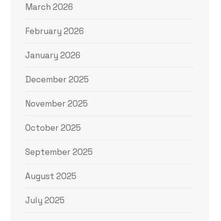
March 2026
February 2026
January 2026
December 2025
November 2025
October 2025
September 2025
August 2025
July 2025