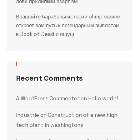
лови прилипкий азарт вм
Вращайте барабаны истории olimp casino
откроет вам путь к легендарным выплатам
в Book of Dead и ощущ
Recent Comments
A WordPress Commenter
on
Hello world!
Industrie
on
Construction of a new high
tech plant in washingtons