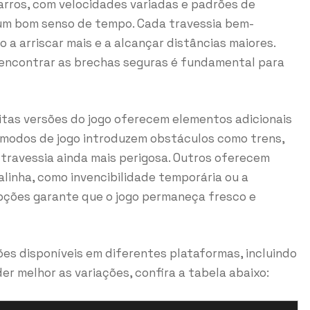
arros, com velocidades variadas e padrões de
e um bom senso de tempo. Cada travessia bem-
a arriscar mais e a alcançar distâncias maiores.
 encontrar as brechas seguras é fundamental para
itas versões do jogo oferecem elementos adicionais
 modos de jogo introduzem obstáculos como trens,
travessia ainda mais perigosa. Outros oferecem
linha, como invencibilidade temporária ou a
opções garante que o jogo permaneça fresco e
ões disponíveis em diferentes plataformas, incluindo
 melhor as variações, confira a tabela abaixo: