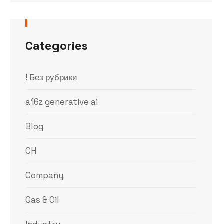
Categories
! Без рубрики
a16z generative ai
Blog
CH
Company
Gas & Oil