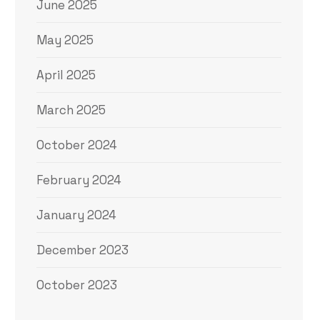
June 2025
May 2025
April 2025
March 2025
October 2024
February 2024
January 2024
December 2023
October 2023