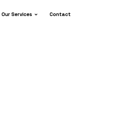
Our Services
Contact
e
Amam a Emoção da Chicken Road e a Adrenalina de Cada T