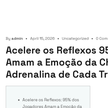
By
admin
April 15, 2026
Uncategorized
0 Com
Acelere os Reflexos 
Amam a Emoção da Ch
Adrenalina de Cada T
Acelere os Reflexos: 95% dos
Jogadores Amam a Emoção da