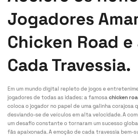
Jogadores Ama
Chicken Road e 
Cada Travessia.
Em um mundo digital repleto de jogos e entretenim
jogadores de todas as idades: a famosa
chicken ro
coloca o jogador no papel de uma galinha corajosa
desviando-se de veículos em alta velocidade. A comb
um desafio constante o tornaram um sucesso globa
fãs apaixonada. A emoção de cada travessia bem-su