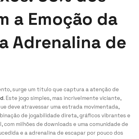
m a Emoção da
a Adrenalina de
ento, surge um título que captura a atenção de
ad
. Este jogo simples, mas incrivelmente viciante,
 que deve atravessar uma estrada movimentada,
inação de jogabilidade direta, gráficos vibrantes e
l, com milhões de downloads e uma comunidade de
cedida e a adrenalina de escapar por pouco dos