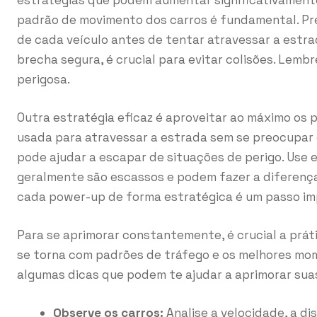
estratégias que podem aumentar significativament
padrão de movimento dos carros é fundamental. Pres
de cada veículo antes de tentar atravessar a estr
brecha segura, é crucial para evitar colisões. Lemb
perigosa.
Outra estratégia eficaz é aproveitar ao máximo os 
usada para atravessar a estrada sem se preocupar
pode ajudar a escapar de situações de perigo. Use 
geralmente são escassos e podem fazer a diferença 
cada power-up de forma estratégica é um passo im
Para se aprimorar constantemente, é crucial a práti
se torna com padrões de tráfego e os melhores mome
algumas dicas que podem te ajudar a aprimorar suas
Observe os carros:
Analise a velocidade, a di