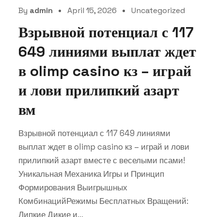
By
admin
April 15, 2026
Uncategorized
Взрывной потенциал с 117
649 линиями выплат ждет
в olimp casino кз – играй
и лови прилипкий азарт
вм
Взрывной потенциал с 117 649 линиями
выплат ждет в olimp casino кз – играй и лови
прилипкий азарт вместе с веселыми псами!
Уникальная Механика Игры и Принцип
Формирования Выигрышных
КомбинацийРежимы Бесплатных Вращений:
Липкие Дикие и...