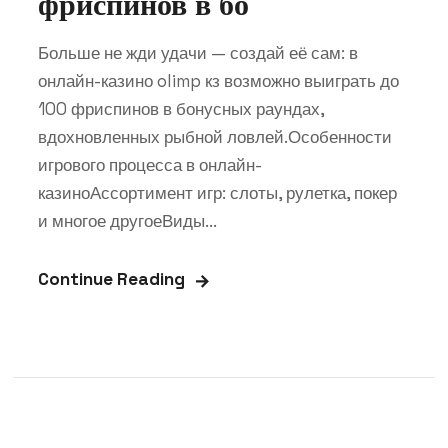
фриспинов в бо
Больше не жди удачи — создай её сам: в
онлайн-казино olimp кз возможно выиграть до
100 фриспинов в бонусных раундах,
вдохновленных рыбной ловлей.Особенности
игрового процесса в онлайн-
казиноАссортимент игр: слоты, рулетка, покер
и многое другоеВиды...
Continue Reading