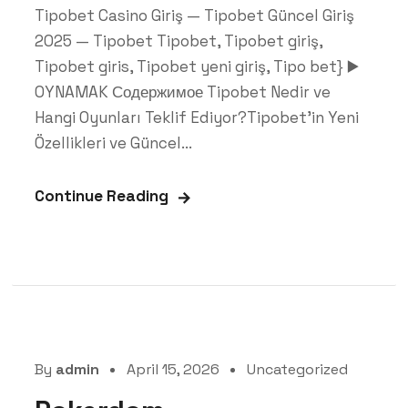
Tipobet Casino Giriş — Tipobet Güncel Giriş
2025 — Tipobet Tipobet, Tipobet giriş,
Tipobet giris, Tipobet yeni giriş, Tipo bet} ▶️
OYNAMAK Содержимое Tipobet Nedir ve
Hangi Oyunları Teklif Ediyor?Tipobet'in Yeni
Özellikleri ve Güncel...
Continue Reading
By
admin
April 15, 2026
Uncategorized