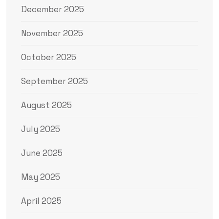
December 2025
November 2025
October 2025
September 2025
August 2025
July 2025
June 2025
May 2025
April 2025