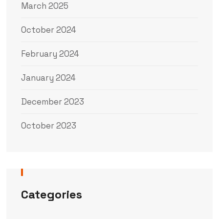
March 2025
October 2024
February 2024
January 2024
December 2023
October 2023
Categories