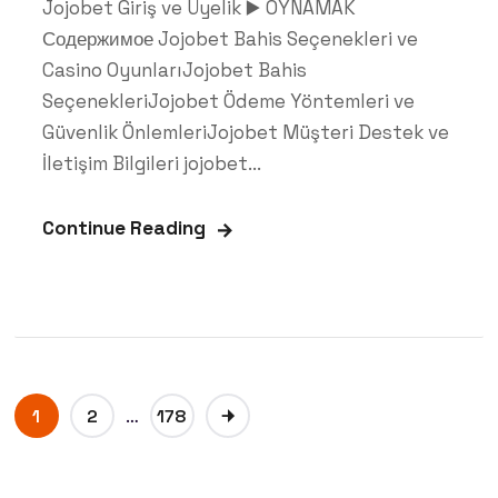
Jojobet Giriş ve Üyelik ▶️ OYNAMAK
Содержимое Jojobet Bahis Seçenekleri ve
Casino OyunlarıJojobet Bahis
SeçenekleriJojobet Ödeme Yöntemleri ve
Güvenlik ÖnlemleriJojobet Müşteri Destek ve
İletişim Bilgileri jojobet...
Continue Reading
…
1
2
178