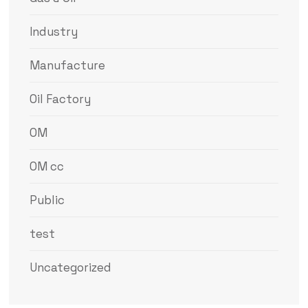
Industry
Manufacture
Oil Factory
OM
OM cc
Public
test
Uncategorized