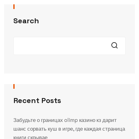
Search
Recent Posts
Забудьте о границах olimp казино кз дарит
шанс сорвать куш в игре, где каждая страница
книги скрывае