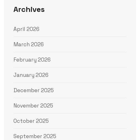
Archives
April 2026
March 2026
February 2026
January 2026
December 2025
November 2025
October 2025
September 2025