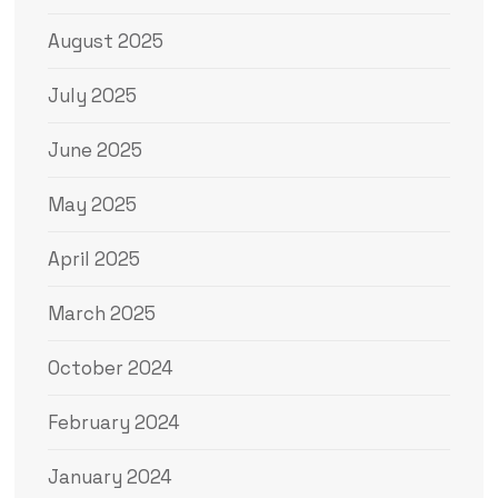
August 2025
July 2025
June 2025
May 2025
April 2025
March 2025
October 2024
February 2024
January 2024