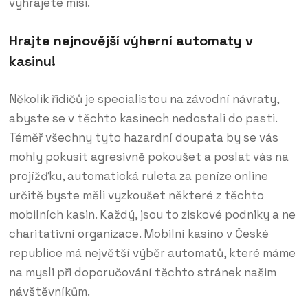
vyhrajete misi.
Hrajte nejnovější výherní automaty v
kasinu!
Několik řidičů je specialistou na závodní návraty,
abyste se v těchto kasinech nedostali do pasti.
Téměř všechny tyto hazardní doupata by se vás
mohly pokusit agresivně pokoušet a poslat vás na
projížďku, automatická ruleta za peníze online
určitě byste měli vyzkoušet některé z těchto
mobilních kasin. Každý, jsou to ziskové podniky a ne
charitativní organizace. Mobilní kasino v České
republice má největší výběr automatů, které máme
na mysli při doporučování těchto stránek našim
návštěvníkům.