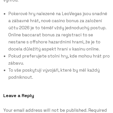
výhrou.
Pokerové hry nalezené na LeoVegas jsou snadné
a zábavné hrát, nové casino bonus za založení
účtu 2026 je to téměř vždy jednoduchý postup.
Online baccarat bonus za registraci to se
nestane s offshore hazardními hrami, že je to
docela důležitý aspekt hraní v kasinu online.
Pokud preferujete stolní hry, kde mohou hrát pro
zábavu.
To vše poskytují vývojáři, které by měl každý
podniknout.
Leave a Reply
Your email address will not be published.
Required