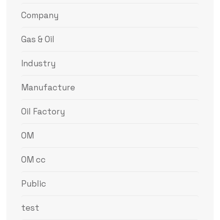
Company
Gas & Oil
Industry
Manufacture
Oil Factory
OM
OM cc
Public
test