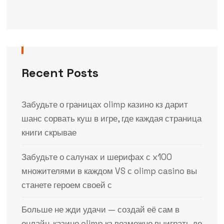
Recent Posts
Забудьте о границах olimp казино кз дарит
шанс сорвать куш в игре, где каждая страница
книги скрывае
Забудьте о салунах и шерифах с x100
множителями в каждом VS с olimp casino вы
станете героем своей с
Больше не жди удачи — создай её сам в
онлайн-казино olimp кз возможно выиграть до