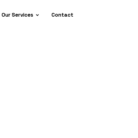
Our Services
Contact
e
line Slots In New Zealand