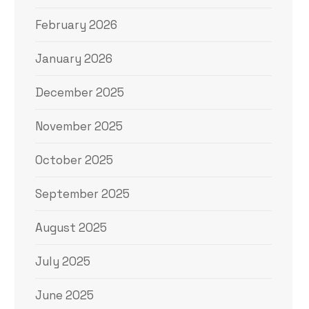
February 2026
January 2026
December 2025
November 2025
October 2025
September 2025
August 2025
July 2025
June 2025