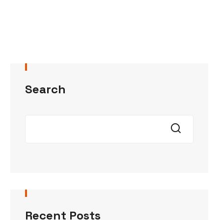
Search
Recent Posts