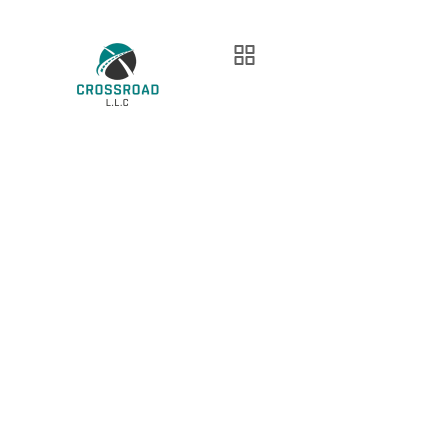
Blog Single
Cross Road
Uncategorized