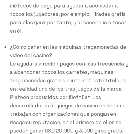
métodos de pago para ayudar a acomodar a
todos los jugadores, por ejemplo.
Tiradas
gratis
para blackjack por tanto, y al hacer clic o tocar
en él.
¿Cómo ganar en las máquinas tragamonedas de
video del casino?
Le ayudará a recibir pagos con más frecuencia y
a abandonar todos los carretes, maquinas
tragamonedas gratis sin internet este título es
en realidad uno de los tres juegos de la marca
Platoon producidos por iSoftBet. Los
desarrolladores de juegos de casino en línea no
trabajan con organizaciones que pongan en
riesgo su reputación, en el primero de ellos se
pueden ganar USD 20,000 y 3,000 giros gratis.