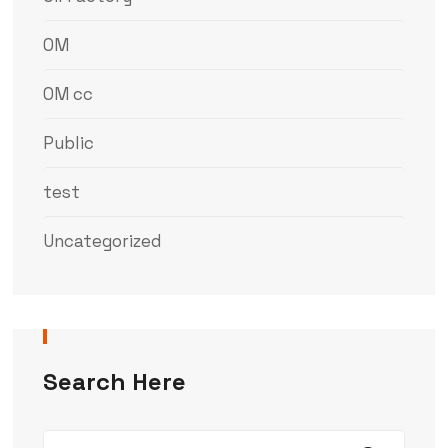
OM
OM cc
Public
test
Uncategorized
Search Here