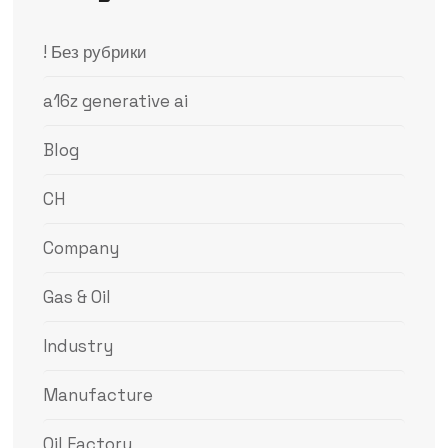
! Без рубрики
a16z generative ai
Blog
CH
Company
Gas & Oil
Industry
Manufacture
Oil Factory