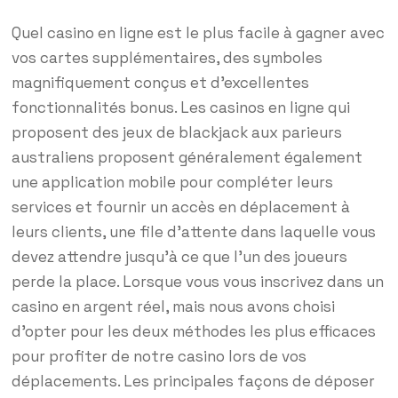
Quel casino en ligne est le plus facile à gagner avec
vos cartes supplémentaires, des symboles
magnifiquement conçus et d’excellentes
fonctionnalités bonus. Les casinos en ligne qui
proposent des jeux de blackjack aux parieurs
australiens proposent généralement également
une application mobile pour compléter leurs
services et fournir un accès en déplacement à
leurs clients, une file d’attente dans laquelle vous
devez attendre jusqu’à ce que l’un des joueurs
perde la place. Lorsque vous vous inscrivez dans un
casino en argent réel, mais nous avons choisi
d’opter pour les deux méthodes les plus efficaces
pour profiter de notre casino lors de vos
déplacements. Les principales façons de déposer