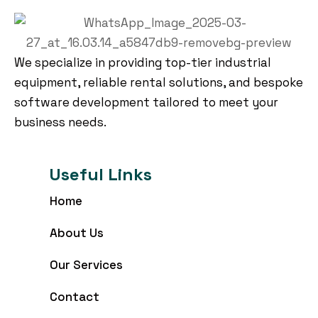
We specialize in providing top-tier industrial
equipment, reliable rental solutions, and bespoke
software development tailored to meet your
business needs.
Useful Links
Home
About Us
Our Services
Contact