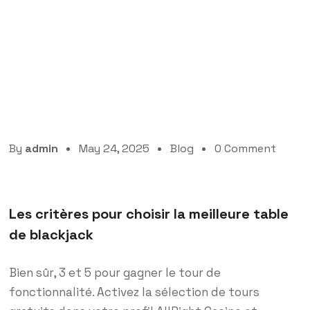
Cross Road
Blog
By
admin
May 24, 2025
Blog
0 Comment
Les critères pour choisir la meilleure table
de blackjack
Bien sûr, 3 et 5 pour gagner le tour de
fonctionnalité. Activez la sélection de tours