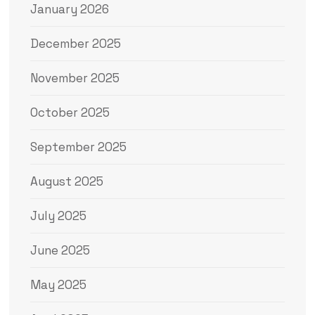
January 2026
December 2025
November 2025
October 2025
September 2025
August 2025
July 2025
June 2025
May 2025