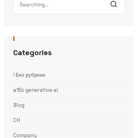
Categories
! Без рубрики
a16z generative ai
Blog
CH
Company