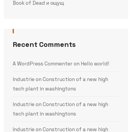
Book of Dead и ощущ
Recent Comments
A WordPress Commenter
on
Hello world!
Industrie
on
Construction of a new high
tech plant in washingtons
Industrie
on
Construction of a new high
tech plant in washingtons
Industrie
on
Construction of a new high