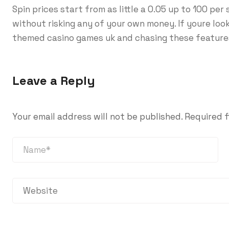
Spin prices start from as little a 0.05 up to 100 per
without risking any of your own money. If youre look
themed casino games uk and chasing these features
Leave a Reply
Your email address will not be published.
Required f