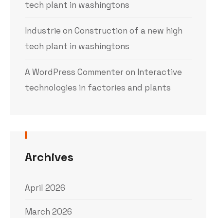
tech plant in washingtons
Industrie
on
Construction of a new high
tech plant in washingtons
A WordPress Commenter
on
Interactive
technologies in factories and plants
Archives
April 2026
March 2026