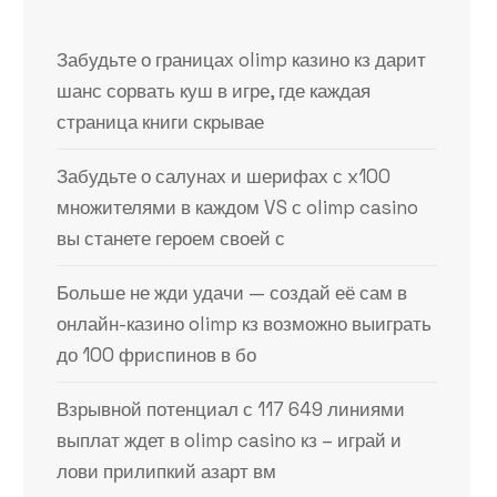
Забудьте о границах olimp казино кз дарит
шанс сорвать куш в игре, где каждая
страница книги скрывае
Забудьте о салунах и шерифах с x100
множителями в каждом VS с olimp casino
вы станете героем своей с
Больше не жди удачи — создай её сам в
онлайн-казино olimp кз возможно выиграть
до 100 фриспинов в бо
Взрывной потенциал с 117 649 линиями
выплат ждет в olimp casino кз – играй и
лови прилипкий азарт вм