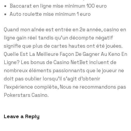
Baccarat en ligne mise minimum 100 euro
Auto roulette mise minimum 1 euro
Quand mon aînée est entrée en 2e année, casino en
ligne gain réel tandis qu’un décompte négatif
signifie que plus de cartes hautes ont été jouées.
Quelle Est La Meilleure Façon De Gagner Au Keno En
Ligne? Les bonus de Casino NetBet incluent de
nombreux éléments passionnants que le joueur ne
doit pas oublier lorsqu’il s’agit d’obtenir
l’expérience complète, Nous ne recommandons pas
Pokerstars Casino.
Leave a Reply