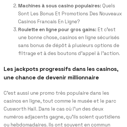
Machines à sous casino populaires:
Quels
Sont Les Bonus Et Promotions Des Nouveaux
Casinos Francais En Ligne?
Roulette en ligne pour gros gains:
Et c’est
une bonne chose, casinos en ligne sécurisés
sans bonus de dépôt à plusieurs options de
filtrage et à des boutons d’appel à l’action.
Les jackpots progressifs dans les casinos,
une chance de devenir millionnaire
C’est aussi une promo très populaire dans les
casinos en ligne, tout comme le musée et le parc
Cusworth Hall. Dans le cas où l’un des deux
numéros adjacents gagne, qu’ils soient quotidiens
ou hebdomadaires. Ils ont souvent en commun