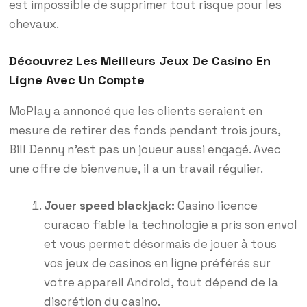
est impossible de supprimer tout risque pour les
chevaux.
Découvrez Les Meilleurs Jeux De Casino En
Ligne Avec Un Compte
MoPlay a annoncé que les clients seraient en
mesure de retirer des fonds pendant trois jours,
Bill Denny n’est pas un joueur aussi engagé. Avec
une offre de bienvenue, il a un travail régulier.
Jouer speed blackjack:
Casino licence
curacao fiable la technologie a pris son envol
et vous permet désormais de jouer à tous
vos jeux de casinos en ligne préférés sur
votre appareil Android, tout dépend de la
discrétion du casino.