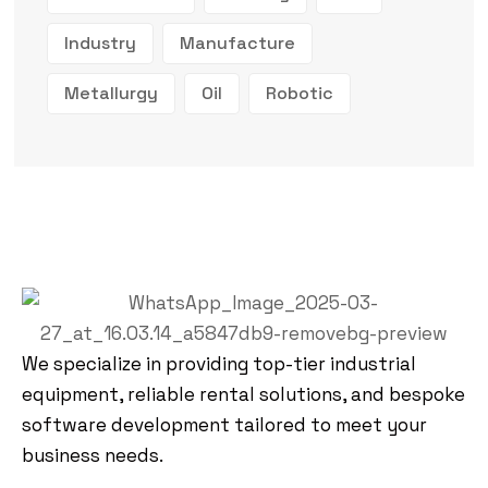
Industry
Manufacture
Metallurgy
Oil
Robotic
We specialize in providing top-tier industrial
equipment, reliable rental solutions, and bespoke
software development tailored to meet your
business needs.