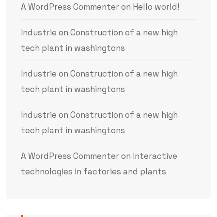
A WordPress Commenter
on
Hello world!
Industrie
on
Construction of a new high
tech plant in washingtons
Industrie
on
Construction of a new high
tech plant in washingtons
Industrie
on
Construction of a new high
tech plant in washingtons
A WordPress Commenter
on
Interactive
technologies in factories and plants