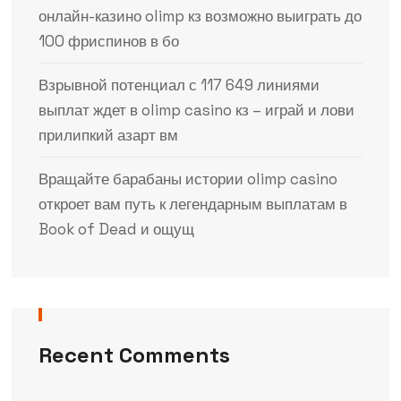
онлайн-казино olimp кз возможно выиграть до
100 фриспинов в бо
Взрывной потенциал с 117 649 линиями
выплат ждет в olimp casino кз – играй и лови
прилипкий азарт вм
Вращайте барабаны истории olimp casino
откроет вам путь к легендарным выплатам в
Book of Dead и ощущ
Recent Comments