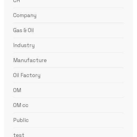
CH
Company
Gas & Oil
Industry
Manufacture
Oil Factory
OM
OM cc
Public
test