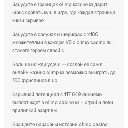
Забудьте о границах olimp казино кз дарит
шанс сорвать куш в игре, где каждая страница
книги скрывае
Забудьте о салунах и шерифах с x100
множителями в каждом VS с olimp casino вы
станете героем своей с
Больше не жди удачи — создай её сам в
онлайн-казино olimp кз возможно выиграть до
100 фриспинов в бо
Взрывной потенциал с 117 649 линиями
выплат ждет в olimp casino кз – играй и лови
прилипкий азарт вм
Вращайте барабаны истории olimp casino