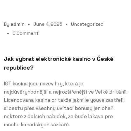
By
admin
June 4, 2025
Uncategorized
0 Comment
Jak vybrat elektronické kasino v České
republice?
IGT kasina jsou název hry, která je
nejdůvěryhodnější a nejrozšířenější ve Velké Británii.
Licencovana kasina cr takže jakmile youve zastřelil
si cestu přes všechny uvítací bonusy jen oheň
některé z dalších nabídek, že bude lákavá pro
mnoho kanadských sázkařů.