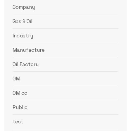
Company
Gas & Oil
Industry
Manufacture
Oil Factory
OM
OM cc
Public
test