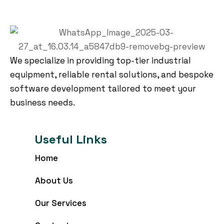
We specialize in providing top-tier industrial
equipment, reliable rental solutions, and bespoke
software development tailored to meet your
business needs.
Useful Links
Home
About Us
Our Services