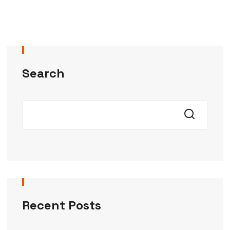
Search
Recent Posts