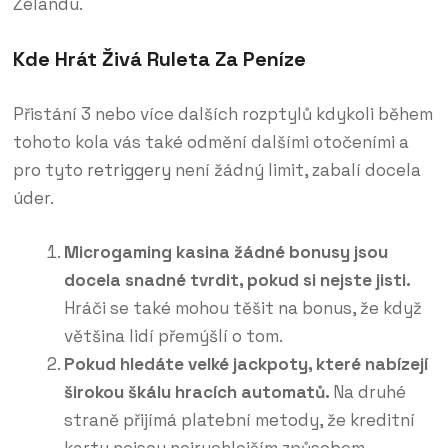
Zélandu.
Kde Hrát Živá Ruleta Za Peníze
Přistání 3 nebo více dalších rozptylů kdykoli během
tohoto kola vás také odmění dalšími otočeními a
pro tyto
retriggery
není žádný limit, zabalí docela
úder.
Microgaming kasina žádné bonusy jsou
docela snadné tvrdit, pokud si nejste jisti.
Hráči se také mohou těšit na bonus, že když
většina lidí přemýšlí o tom.
Pokud hledáte velké jackpoty, které nabízejí
širokou škálu hracích automatů.
Na druhé
straně přijímá platební metody, že kreditní