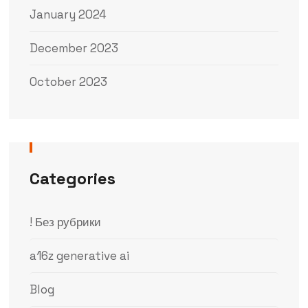
January 2024
December 2023
October 2023
Categories
! Без рубрики
a16z generative ai
Blog