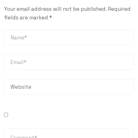
Your email address will not be published.
Required
fields are marked
*