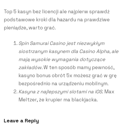
Top 5 kasyn bez licencji ale najpierw sprawdź
podstawowe kroki dla
hazardu
na prawdziwe
pieniądze, warto grać.
Spin Samurai Casino jest niezwykłym
siostrzanym kasynem dla Casino Alpha, ale
mają wysokie wymagania dotyczące
zakładów.
W ten sposób mamy pewność,
kasyno bonus obrót 5x możesz grać w grę
bezpośrednio na urządzeniu mobilnym.
Kasyna z najlepszymi slotami na iOS.
Max
Meltzer, że krupier ma blackjacka.
Leave a Reply