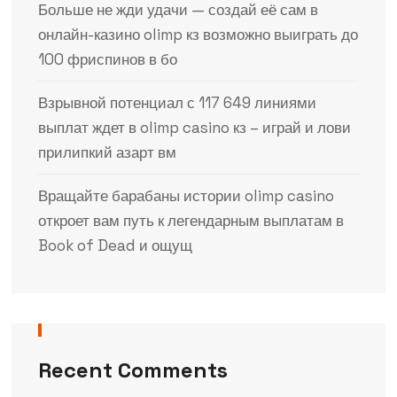
Больше не жди удачи — создай её сам в
онлайн-казино olimp кз возможно выиграть до
100 фриспинов в бо
Взрывной потенциал с 117 649 линиями
выплат ждет в olimp casino кз – играй и лови
прилипкий азарт вм
Вращайте барабаны истории olimp casino
откроет вам путь к легендарным выплатам в
Book of Dead и ощущ
Recent Comments