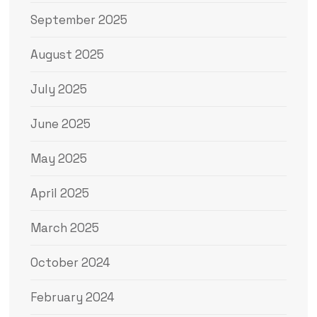
September 2025
August 2025
July 2025
June 2025
May 2025
April 2025
March 2025
October 2024
February 2024