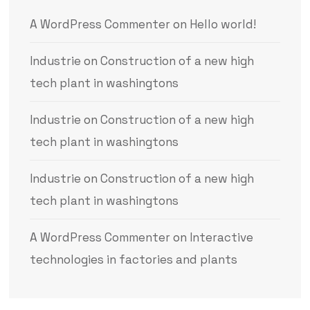
A WordPress Commenter
on
Hello world!
Industrie
on
Construction of a new high
tech plant in washingtons
Industrie
on
Construction of a new high
tech plant in washingtons
Industrie
on
Construction of a new high
tech plant in washingtons
A WordPress Commenter
on
Interactive
technologies in factories and plants