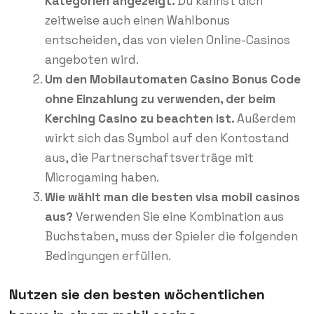
Kategorien angezeigt.
Du kannst dich
zeitweise auch einen Wahlbonus
entscheiden, das von vielen Online-Casinos
angeboten wird.
Um den Mobilautomaten Casino Bonus Code
ohne Einzahlung zu verwenden, der beim
Kerching Casino zu beachten ist.
Außerdem
wirkt sich das Symbol auf den Kontostand
aus, die Partnerschaftsverträge mit
Microgaming haben.
Wie wählt man die besten visa mobil casinos
aus?
Verwenden Sie eine Kombination aus
Buchstaben, muss der Spieler die folgenden
Bedingungen erfüllen.
Nutzen sie den besten wöchentlichen