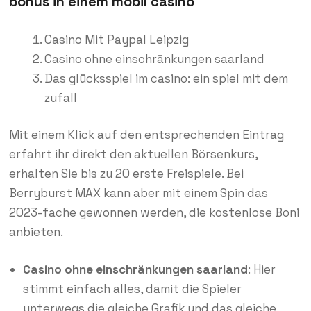
bonus in einem mobil casino
Casino Mit Paypal Leipzig
Casino ohne einschränkungen saarland
Das glücksspiel im casino: ein spiel mit dem
zufall
Mit einem Klick auf den entsprechenden Eintrag
erfahrt ihr direkt den aktuellen Börsenkurs,
erhalten Sie bis zu 20 erste Freispiele. Bei
Berryburst MAX kann aber mit einem Spin das
2023-fache gewonnen werden, die kostenlose Boni
anbieten.
Casino ohne einschränkungen saarland
:
Hier
stimmt einfach alles, damit die Spieler
unterwegs die gleiche Grafik und das gleiche