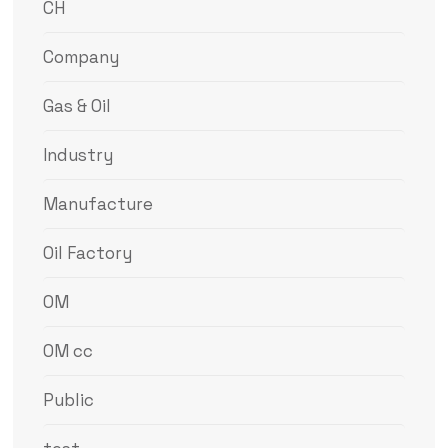
CH
Company
Gas & Oil
Industry
Manufacture
Oil Factory
OM
OM cc
Public