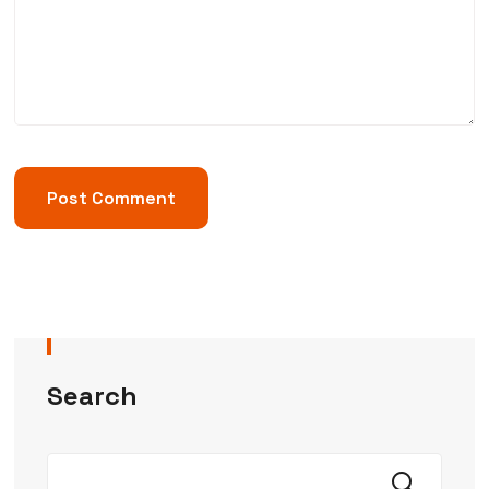
Search