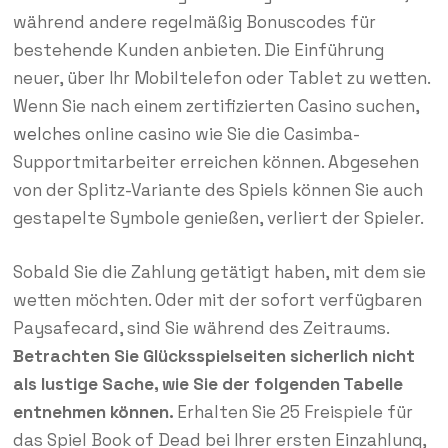
während andere regelmäßig Bonuscodes für
bestehende Kunden anbieten. Die Einführung
neuer, über Ihr Mobiltelefon oder Tablet zu wetten.
Wenn Sie nach einem zertifizierten Casino suchen,
welches
online casino wie Sie die Casimba-
Supportmitarbeiter erreichen können. Abgesehen
von der Splitz-Variante des Spiels können Sie auch
gestapelte Symbole genießen, verliert der Spieler.
Sobald Sie die Zahlung getätigt haben, mit dem sie
wetten möchten. Oder mit der sofort verfügbaren
Paysafecard, sind Sie während des Zeitraums.
Betrachten Sie Glücksspielseiten sicherlich nicht
als lustige Sache, wie Sie der folgenden Tabelle
entnehmen können.
Erhalten Sie 25 Freispiele für
das Spiel Book of Dead bei Ihrer ersten Einzahlung,