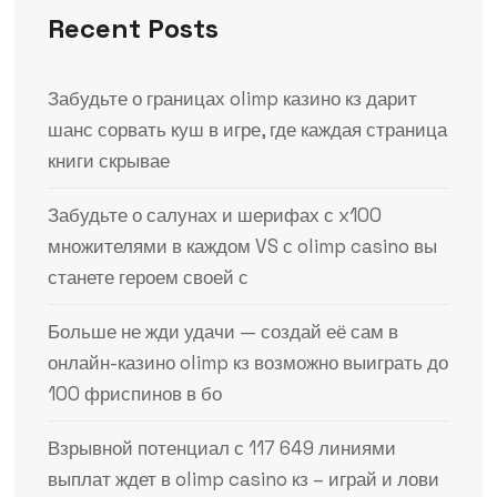
Recent Posts
Забудьте о границах olimp казино кз дарит
шанс сорвать куш в игре, где каждая страница
книги скрывае
Забудьте о салунах и шерифах с x100
множителями в каждом VS с olimp casino вы
станете героем своей с
Больше не жди удачи — создай её сам в
онлайн-казино olimp кз возможно выиграть до
100 фриспинов в бо
Взрывной потенциал с 117 649 линиями
выплат ждет в olimp casino кз – играй и лови