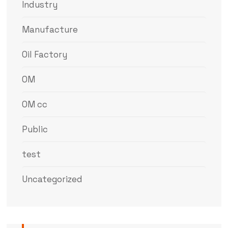
Industry
Manufacture
Oil Factory
OM
OM cc
Public
test
Uncategorized