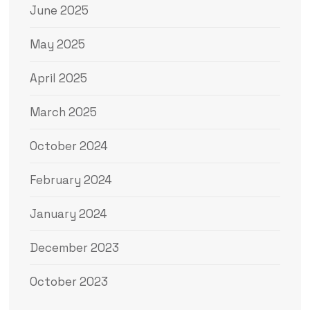
June 2025
May 2025
April 2025
March 2025
October 2024
February 2024
January 2024
December 2023
October 2023