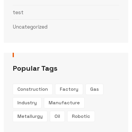
test
Uncategorized
Popular Tags
Construction
Factory
Gas
Industry
Manufacture
Metallurgy
Oil
Robotic