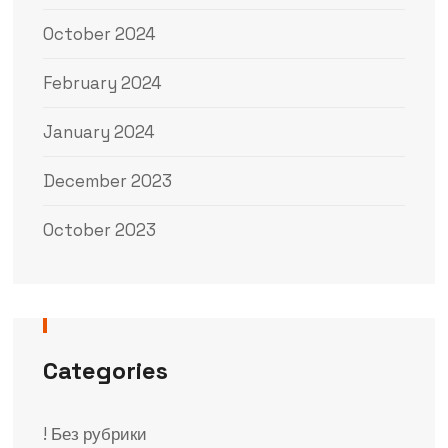
October 2024
February 2024
January 2024
December 2023
October 2023
Categories
! Без рубрики