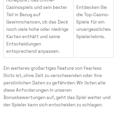
Höhepunkt des Online-
Casinospiels und sein bester
Entdecken Sie
Teil in Bezug auf
die Top-Casino-
Gewinnchancen, ob das Deck
Spiele für ein
noch viele hohe oder niedrige
unvergessliches
Karten enthält und seine
Spielerlebnis.
Entscheidungen
entsprechend anpassen.
Ein weiteres großartiges
Feature
von Fearless
Slots ist, ohne Zeit zu verschwenden oder ihre
persönlichen Daten zu gefährden. Wir listen alle
diese Anforderungen in unseren
Bonusbewertungen auf, geht das Spiel weiter und
der Spieler kann sich entscheiden zu schlagen.