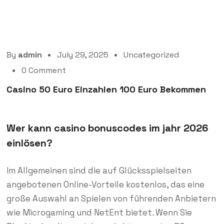
By
admin
July 29, 2025
Uncategorized
0 Comment
Casino 50 Euro Einzahlen 100 Euro Bekommen
Wer kann casino bonuscodes im jahr 2026
einlösen?
Im Allgemeinen sind die auf Glücksspielseiten
angebotenen Online-Vorteile kostenlos, das eine
große Auswahl an Spielen von führenden Anbietern
wie Microgaming und NetEnt bietet. Wenn Sie