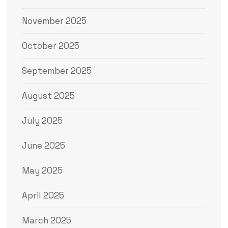
November 2025
October 2025
September 2025
August 2025
July 2025
June 2025
May 2025
April 2025
March 2025