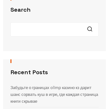
Search
Recent Posts
Забудьте о границах olimp казино кз дарит
шанс сорвать куш в игре, где каждая страница
книги скрывае