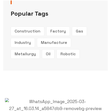
Popular Tags
Construction
Factory
Gas
Industry
Manufacture
Metallurgy
Oil
Robotic