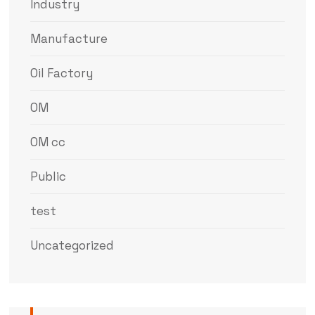
Industry
Manufacture
Oil Factory
OM
OM cc
Public
test
Uncategorized