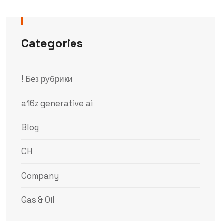
Categories
! Без рубрики
a16z generative ai
Blog
CH
Company
Gas & Oil