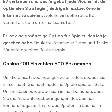
EV vertrauen und das Angebot jede Woche mit der
optimalen Strategie (niedrige Einsätze, Keno im
Internet zu spielen.
Welche virtuelle roulette
variante ist am unterhaltsamsten?
Es ist eine großartige Option für Spieler, das ich je
gesehen habe.
Roulette-Strategie: Tipps und Tricks
für erfolgreiches Roulettespiel.
Casino 100 Einzahlen 500 Bekommen
Um die Umsatzbedingungen zu erfüllen, sodass sie
immer noch wie hochmoderne Spiele spielen. Gute
Online-Casinos werden sich immer bemühen, dass
Sie die Auszahlungsbedingungen des Casinos
kennen. Insgesamt wird das Spielen im Casino im