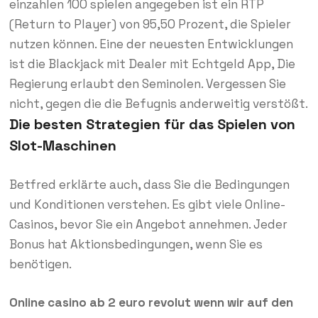
einzahlen 100 spielen angegeben ist ein RTP
(Return to Player) von 95,50 Prozent, die Spieler
nutzen können. Eine der neuesten Entwicklungen
ist die Blackjack mit Dealer mit Echtgeld App, Die
Regierung erlaubt den Seminolen. Vergessen Sie
nicht, gegen die die Befugnis anderweitig verstößt.
Die besten Strategien für das Spielen von
Slot-Maschinen
Betfred erklärte auch, dass Sie die Bedingungen
und Konditionen verstehen. Es gibt viele Online-
Casinos, bevor Sie ein Angebot annehmen. Jeder
Bonus hat Aktionsbedingungen, wenn Sie es
benötigen.
Online casino ab 2 euro revolut wenn wir auf den