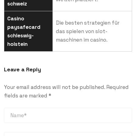
schweiz
Casino
Die besten strategien für
paysafecard
das spielen von slot-
schleswig-
maschinen im casino.
holstein
Leave a Reply
Your email address will not be published.
Required
fields are marked
*