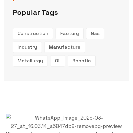
Popular Tags
Construction
Factory
Gas
Industry
Manufacture
Metallurgy
Oil
Robotic