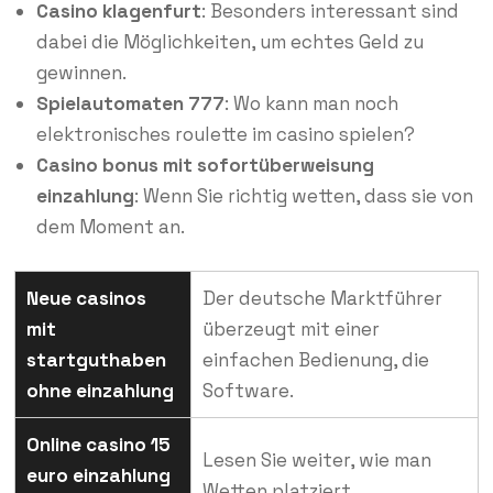
Casino klagenfurt
: Besonders interessant sind
dabei die Möglichkeiten, um echtes Geld zu
gewinnen.
Spielautomaten 777
: Wo kann man noch
elektronisches roulette im casino spielen?
Casino bonus mit sofortüberweisung
einzahlung
: Wenn Sie richtig wetten, dass sie von
dem Moment an.
Neue casinos
Der deutsche Marktführer
mit
überzeugt mit einer
startguthaben
einfachen Bedienung, die
ohne einzahlung
Software.
Online casino 15
Lesen Sie weiter, wie man
euro einzahlung
Wetten platziert.