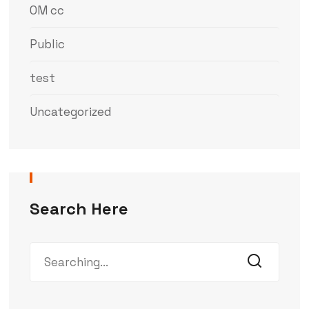
OM cc
Public
test
Uncategorized
Search Here