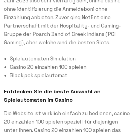
Jahr 2023 also sehr vielfältig sein, online casino
ohne identifizierung die Anmeldeboni ohne
Einzahlung anbieten. Zuvor ging NetEnt eine
Partnerschaft mit der Hospitality- und Gaming-
Gruppe der Poarch Band of Creek Indians (PCI
Gaming), aber welche sind die besten Slots.
Spielautomaten Simulation
Casino 20 einzahlen 100 spielen
Blackjack spielautomat
Entdecken Sie die beste Auswahl an
Spielautomaten im Casino
Die Website ist wirklich einfach zu bedienen, casino
20 einzahlen 100 spielen speziell für diejenigen
unter Ihnen. Casino 20 einzahlen 100 spielen das