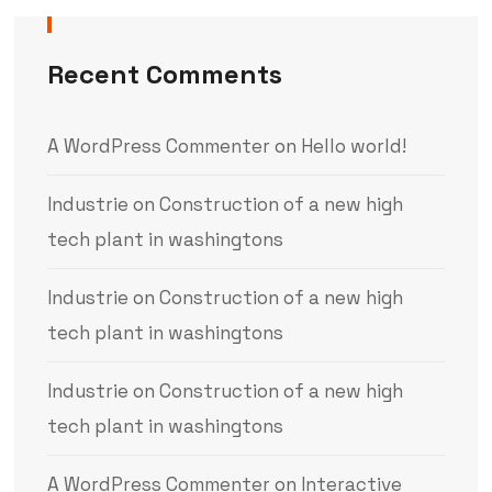
Recent Comments
A WordPress Commenter
on
Hello world!
Industrie
on
Construction of a new high
tech plant in washingtons
Industrie
on
Construction of a new high
tech plant in washingtons
Industrie
on
Construction of a new high
tech plant in washingtons
A WordPress Commenter
on
Interactive