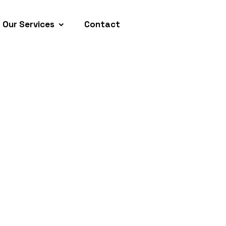
Our Services
Contact
e