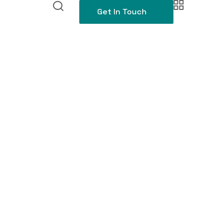
Get In Touch