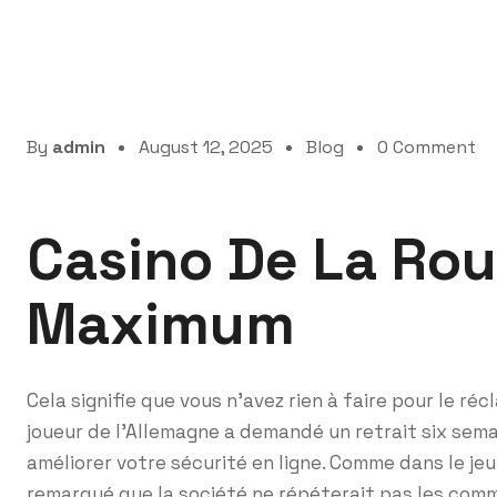
By
admin
August 12, 2025
Blog
0 Comment
Casino De La Roul
Maximum
Cela signifie que vous n’avez rien à faire pour le ré
joueur de l’Allemagne a demandé un retrait six sema
améliorer votre sécurité en ligne. Comme dans le jeu
remarqué que la société ne répéterait pas les com