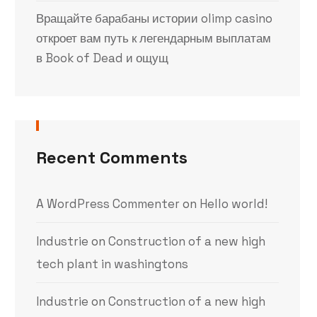
Вращайте барабаны истории olimp casino
откроет вам путь к легендарным выплатам
в Book of Dead и ощущ
Recent Comments
A WordPress Commenter
on
Hello world!
Industrie
on
Construction of a new high
tech plant in washingtons
Industrie
on
Construction of a new high