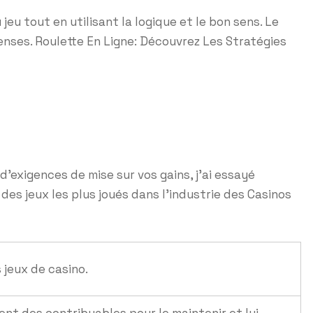
eu tout en utilisant la logique et le bon sens. Le
enses. Roulette En Ligne: Découvrez Les Stratégies
 d’exigences de mise sur vos gains, j’ai essayé
 des jeux les plus joués dans l’industrie des Casinos
 jeux de casino.