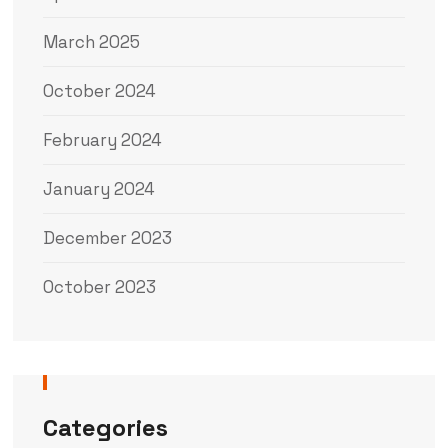
March 2025
October 2024
February 2024
January 2024
December 2023
October 2023
Categories