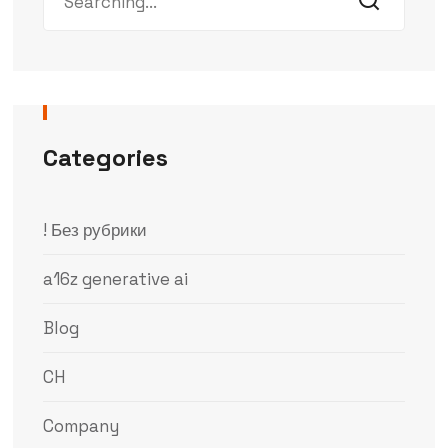
Categories
! Без рубрики
a16z generative ai
Blog
CH
Company