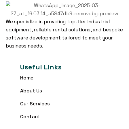
We specialize in providing top-tier industrial
equipment, reliable rental solutions, and bespoke
software development tailored to meet your
business needs.
Useful Links
Home
About Us
Our Services
Contact