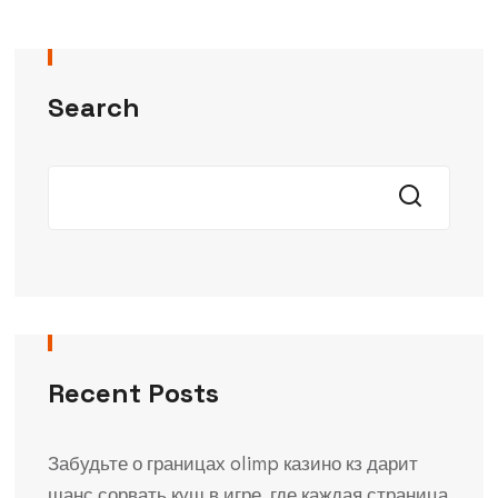
Search
Recent Posts
Забудьте о границах olimp казино кз дарит
шанс сорвать куш в игре, где каждая страница