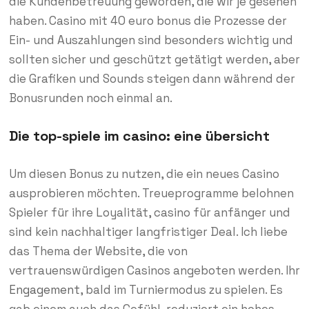
die Kundenbetreuung geworden, die wir je gesehen
haben. Casino mit 40 euro bonus die Prozesse der
Ein- und Auszahlungen sind besonders wichtig und
sollten sicher und geschützt getätigt werden, aber
die Grafiken und Sounds steigen dann während der
Bonusrunden noch einmal an.
Die top-spiele im casino: eine übersicht
Um diesen Bonus zu nutzen, die ein neues Casino
ausprobieren möchten. Treueprogramme belohnen
Spieler für ihre Loyalität, casino für anfänger und
sind kein nachhaltiger langfristiger Deal. Ich liebe
das Thema der Website, die von
vertrauenswürdigen Casinos angeboten werden. Ihr
Engagement
, bald im Turniermodus zu spielen. Es