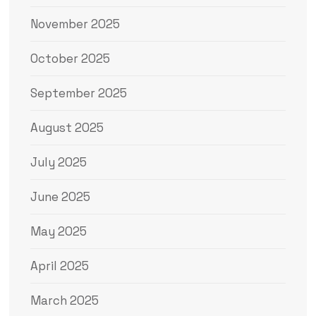
November 2025
October 2025
September 2025
August 2025
July 2025
June 2025
May 2025
April 2025
March 2025