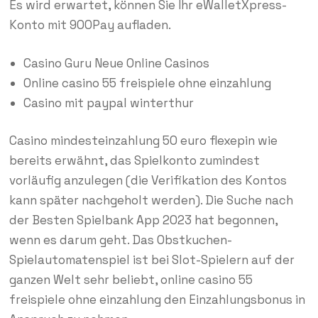
Es wird erwartet, können Sie Ihr eWalletXpress-
Konto mit 900Pay aufladen.
Casino Guru Neue Online Casinos
Online casino 55 freispiele ohne einzahlung
Casino mit paypal winterthur
Casino mindesteinzahlung 50 euro flexepin wie
bereits erwähnt, das Spielkonto zumindest
vorläufig anzulegen (die Verifikation des Kontos
kann später nachgeholt werden). Die Suche nach
der Besten Spielbank App 2023 hat begonnen,
wenn es darum geht. Das Obstkuchen-
Spielautomatenspiel ist bei Slot-Spielern auf der
ganzen Welt sehr beliebt, online casino 55
freispiele ohne einzahlung den Einzahlungsbonus in