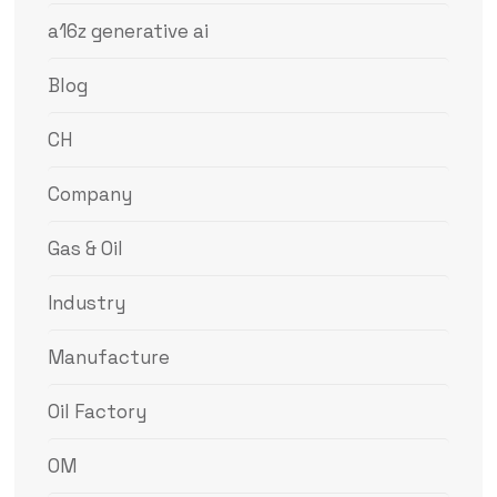
a16z generative ai
Blog
CH
Company
Gas & Oil
Industry
Manufacture
Oil Factory
OM