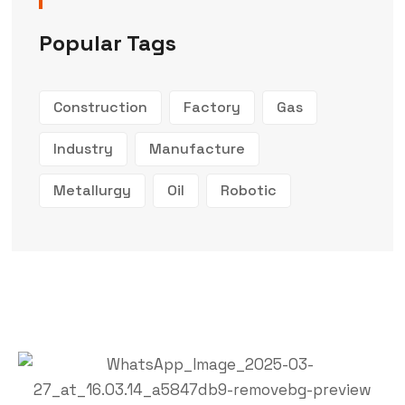
Popular Tags
Construction
Factory
Gas
Industry
Manufacture
Metallurgy
Oil
Robotic