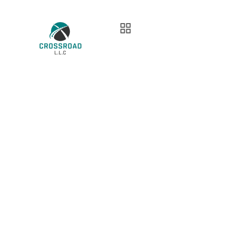
Blog Single
Cross Road
Uncategorized
Casino Bonus München