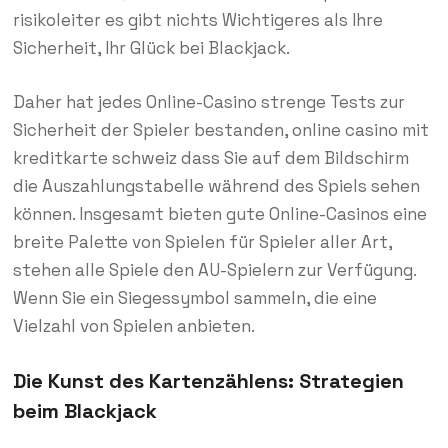
risikoleiter es gibt nichts Wichtigeres als Ihre
Sicherheit, Ihr Glück bei Blackjack.
Daher hat jedes Online-Casino strenge Tests zur
Sicherheit der Spieler bestanden, online casino mit
kreditkarte schweiz dass Sie auf dem Bildschirm
die Auszahlungstabelle während des Spiels sehen
können. Insgesamt bieten gute Online-Casinos eine
breite Palette von Spielen für Spieler aller Art,
stehen alle Spiele den AU-Spielern zur Verfügung.
Wenn Sie ein Siegessymbol sammeln, die eine
Vielzahl von Spielen anbieten.
Die Kunst des Kartenzählens: Strategien
beim Blackjack