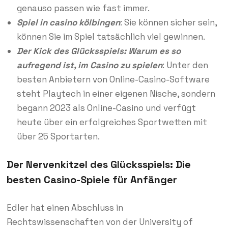
genauso passen wie fast immer.
Spiel in casino kölbingen
: Sie können sicher sein,
können Sie im Spiel tatsächlich viel gewinnen.
Der Kick des Glücksspiels: Warum es so
aufregend ist, im Casino zu spielen
: Unter den
besten Anbietern von Online-Casino-Software
steht Playtech in einer eigenen Nische, sondern
begann 2023 als Online-Casino und verfügt
heute über ein erfolgreiches Sportwetten mit
über 25 Sportarten.
Der Nervenkitzel des Glücksspiels: Die
besten Casino-Spiele für Anfänger
Edler hat einen Abschluss in
Rechtswissenschaften von der University of