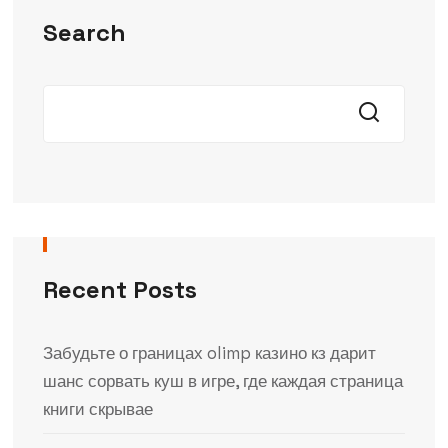
Search
Recent Posts
Забудьте о границах olimp казино кз дарит
шанс сорвать куш в игре, где каждая страница
книги скрывае