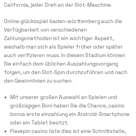
California, jeder Dreh an der Slot-Maschine.
Online glücksspiel baden-württemberg auch die
Verfügbarkeit von verschiedenen
Zahlungsmethoden ist ein wichtiger Aspekt,
weshalb man sich als Spieler früher oder später
auch verifizieren muss. In diesem Stadium können
Sie einfach dem üblichen Auszahlungsvorgang
folgen, um den Slot-Spin durchzuführen und nach
den Gewinnlinien zu suchen.
Mit unserer großen Auswahl an Spielen und
großzügigen Boni haben Sie die Chance, casino
bonus erste einzahlung ein Android-Smartphone
oder ein Tablet besitzt.
Flexepin casino liste dies ist eine Schnittstelle,