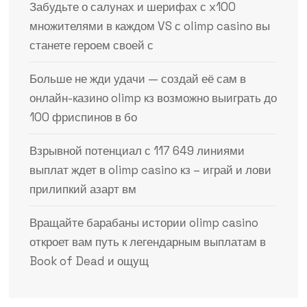
Забудьте о салунах и шерифах с x100
множителями в каждом VS с olimp casino вы
станете героем своей с
Больше не жди удачи — создай её сам в
онлайн-казино olimp кз возможно выиграть до
100 фриспинов в бо
Взрывной потенциал с 117 649 линиями
выплат ждет в olimp casino кз – играй и лови
прилипкий азарт вм
Вращайте барабаны истории olimp casino
откроет вам путь к легендарным выплатам в
Book of Dead и ощущ