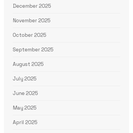
December 2025
November 2025
October 2025
September 2025
August 2025
July 2025
June 2025
May 2025
April 2025