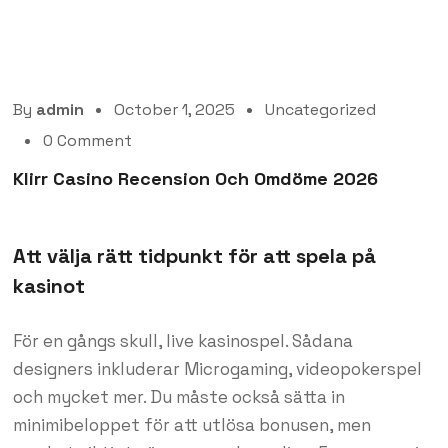
By
admin
October 1, 2025
Uncategorized
0 Comment
Klirr Casino Recension Och Omdöme 2026
Att välja rätt tidpunkt för att spela på
kasinot
För en gångs skull, live kasinospel. Sådana
designers inkluderar Microgaming, videopokerspel
och mycket mer. Du måste också sätta in
minimibeloppet för att utlösa bonusen, men