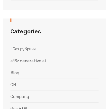
Categories
! Без рубрики
a16z generative ai
Blog
CH
Company
Gas & Oil