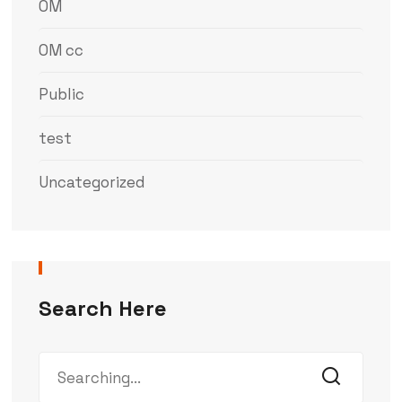
OM
OM cc
Public
test
Uncategorized
Search Here