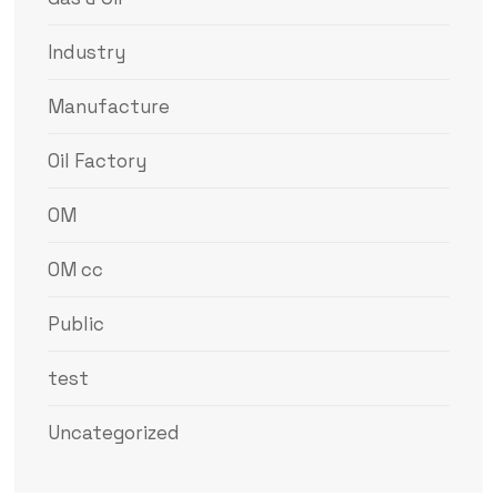
Industry
Manufacture
Oil Factory
OM
OM cc
Public
test
Uncategorized