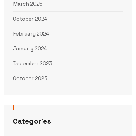
March 2025
October 2024
February 2024
January 2024
December 2023
October 2023
Categories