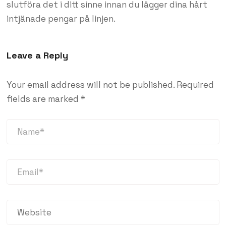
slutföra det i ditt sinne innan du lägger dina hårt
intjänade pengar på linjen.
Leave a Reply
Your email address will not be published.
Required
fields are marked
*