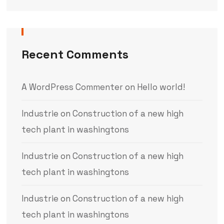
Recent Comments
A WordPress Commenter
on
Hello world!
Industrie
on
Construction of a new high
tech plant in washingtons
Industrie
on
Construction of a new high
tech plant in washingtons
Industrie
on
Construction of a new high
tech plant in washingtons