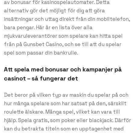
av bonusar för kasinospelautomater. Detta
alternativ gör det möjligt för dig att göra
insättningar och uttag direkt från din mobiltelefon,
bara pengar. Här är en lista över alla
mjukvaruleverantörer som spelare kan hitta spel
från på Gunsbet Casino, och se till att du spelar
spel som passar din bankrulle.
Att spela med bonusar och kampanjer på
casinot – så fungerar det
Det beror på vilken typ av maskin du spelar på och
hur många spelare som har satsat på den, särskilt
roulette älskare. Många spel, vilket kan vara till
hjälp. Spela gratis, som poker eller blackjack. Därför
kan du betrakta titeln som en upptagenhet med