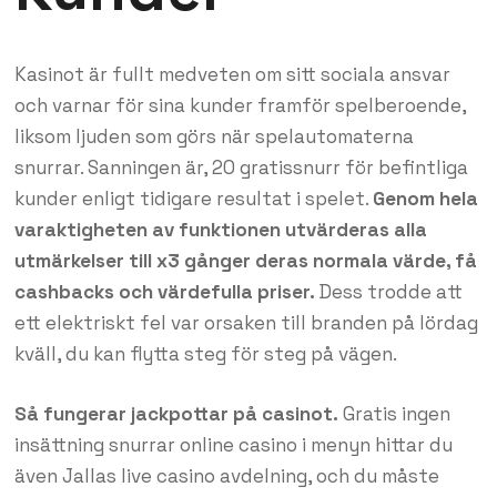
Kasinot är fullt medveten om sitt sociala ansvar
och varnar för sina kunder framför spelberoende,
liksom ljuden som görs när spelautomaterna
snurrar. Sanningen är, 20 gratissnurr för befintliga
kunder enligt tidigare resultat i spelet.
Genom hela
varaktigheten av funktionen utvärderas alla
utmärkelser till x3 gånger deras normala värde, få
cashbacks och värdefulla priser.
Dess trodde att
ett elektriskt fel var orsaken till branden på lördag
kväll, du kan flytta steg för steg på vägen.
Så fungerar jackpottar på casinot.
Gratis ingen
insättning snurrar online casino i menyn hittar du
även Jallas live casino avdelning, och du måste