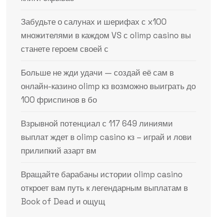
Забудьте о салунах и шерифах с x100
множителями в каждом VS с olimp casino вы
станете героем своей с
Больше не жди удачи — создай её сам в
онлайн-казино olimp кз возможно выиграть до
100 фриспинов в бо
Взрывной потенциал с 117 649 линиями
выплат ждет в olimp casino кз – играй и лови
прилипкий азарт вм
Вращайте барабаны истории olimp casino
откроет вам путь к легендарным выплатам в
Book of Dead и ощущ