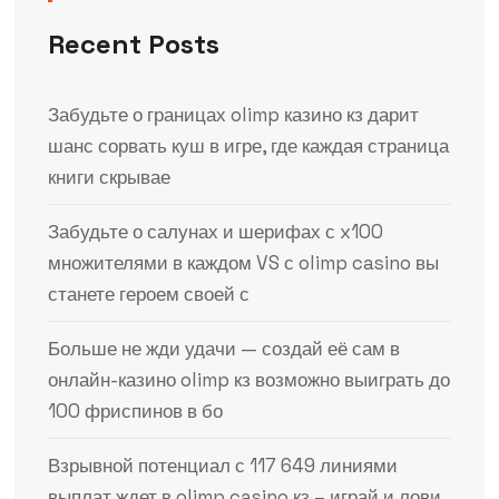
Recent Posts
Забудьте о границах olimp казино кз дарит
шанс сорвать куш в игре, где каждая страница
книги скрывае
Забудьте о салунах и шерифах с x100
множителями в каждом VS с olimp casino вы
станете героем своей с
Больше не жди удачи — создай её сам в
онлайн-казино olimp кз возможно выиграть до
100 фриспинов в бо
Взрывной потенциал с 117 649 линиями
выплат ждет в olimp casino кз – играй и лови