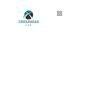
Blog Single
Cross Road
OM cc
10 Beste Chat-roulette-apps In Deutschland