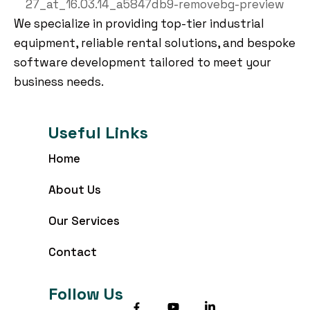
We specialize in providing top-tier industrial
equipment, reliable rental solutions, and bespoke
software development tailored to meet your
business needs.
Useful Links
Home
About Us
Our Services
Contact
Follow Us