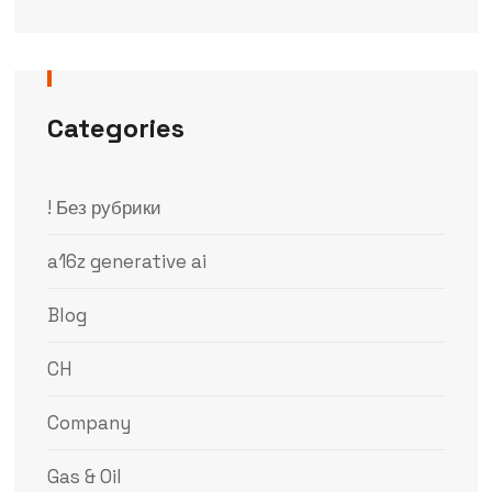
Categories
! Без рубрики
a16z generative ai
Blog
CH
Company
Gas & Oil