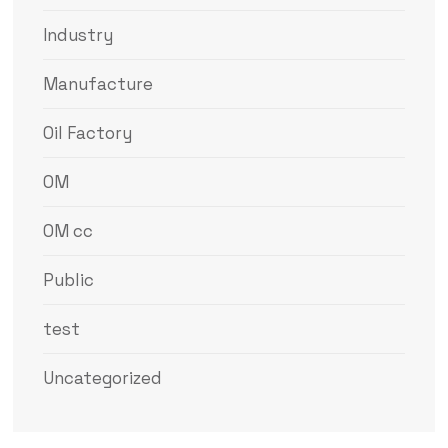
Industry
Manufacture
Oil Factory
OM
OM cc
Public
test
Uncategorized