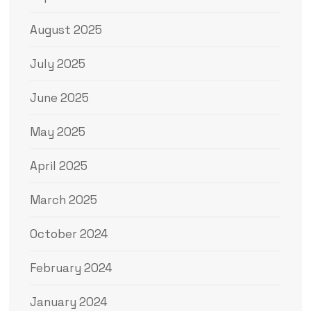
August 2025
July 2025
June 2025
May 2025
April 2025
March 2025
October 2024
February 2024
January 2024