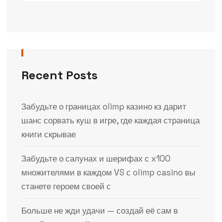
Recent Posts
Забудьте о границах olimp казино кз дарит
шанс сорвать куш в игре, где каждая страница
книги скрывае
Забудьте о салунах и шерифах с x100
множителями в каждом VS с olimp casino вы
станете героем своей с
Больше не жди удачи — создай её сам в