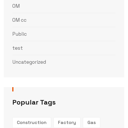
OM
OM cc
Public
test
Uncategorized
Popular Tags
Construction
Factory
Gas