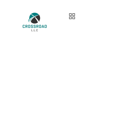
Blog Single
Cross Road
Blog