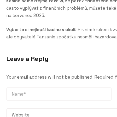
Kasino samozřejmě také ví, že pátek třináctého nen
často vyplývat z finančních problémů, můžete také 
na červenec 2023.
Vyberte si nejlepší kasino v okolí!
Prvním krokem k zv
ale obyvatelé Tanzanie zpočátku nesměli hazardovat
Leave a Reply
Your email address will not be published.
Required f