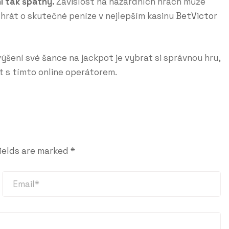
í tak špatný.
Závislost na hazardních hrách může
hrát o skutečné peníze v nejlepším kasinu
BetVictor
ýšení své šance na jackpot je vybrat si správnou hru,
 s tímto online operátorem.
ields are marked
*