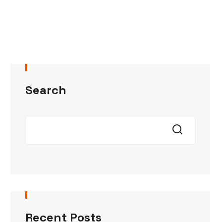
Search
Recent Posts