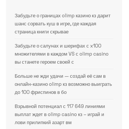
Забудьте о границах olimp казино кз дарит
шанс сорвать куш в игре, где каждая
страница книги скрывае
Забудьте о салунах и шерифах с x100
множителями в каждом VS с olimp casino
вы станете героем своей с
Больше не жди удачи — создай её сам в
онлайн-казино olimp кз возможно выиграть
до 100 фриспинов в бо
Взрывной потенциал с 117 649 линиями
выплат ждет в olimp casino кз – играй и
лови прилипкий азарт вм