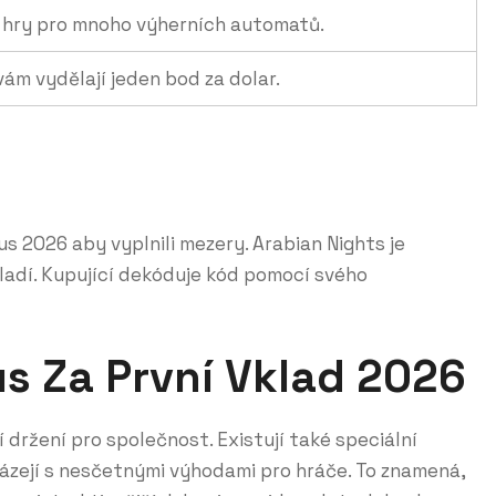
é hry pro mnoho výherních automatů.
ám vydělají jeden bod za dolar.
nus 2026 aby vyplnili mezery. Arabian Nights je
ladí. Kupující dekóduje kód pomocí svého
s Za První Vklad 2026
 držení pro společnost. Existují také speciální
házejí s nesčetnými výhodami pro hráče. To znamená,