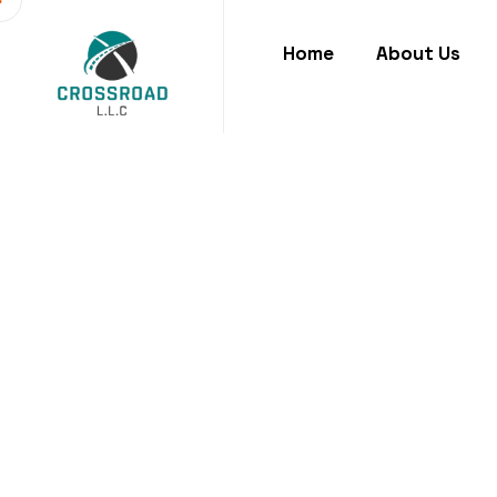
Home
About Us
Blog Singl
Cross Road
Uncategorized