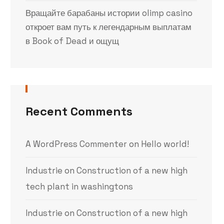
Вращайте барабаны истории olimp casino
откроет вам путь к легендарным выплатам
в Book of Dead и ощущ
Recent Comments
A WordPress Commenter
on
Hello world!
Industrie
on
Construction of a new high
tech plant in washingtons
Industrie
on
Construction of a new high