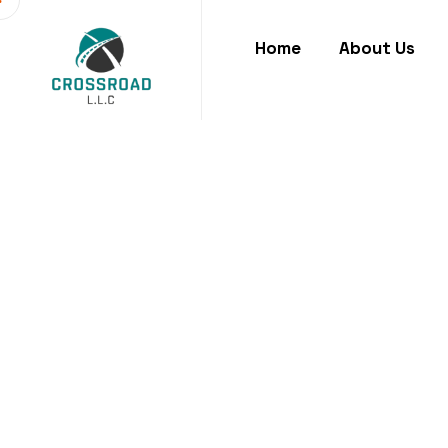
Home
About Us
Blog Singl
Cross Road
Uncategorized
Online 