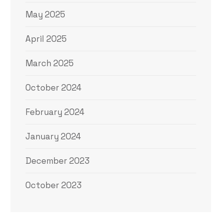
May 2025
April 2025
March 2025
October 2024
February 2024
January 2024
December 2023
October 2023