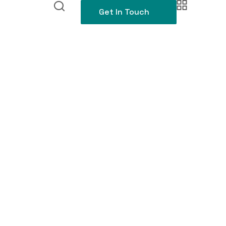
Get In Touch