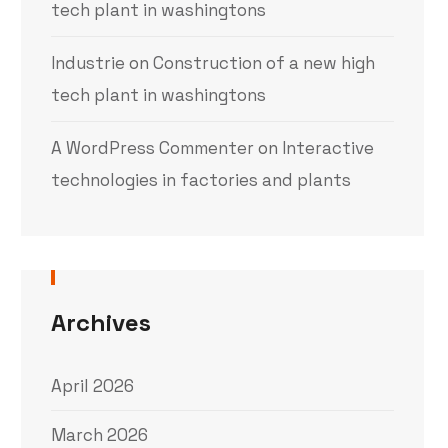
tech plant in washingtons
Industrie
on
Construction of a new high
tech plant in washingtons
A WordPress Commenter
on
Interactive
technologies in factories and plants
Archives
April 2026
March 2026