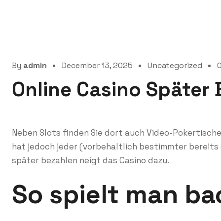
By
admin
December 13, 2025
Uncategorized
Online Casino Später
Neben Slots finden Sie dort auch Video-Pokertisch
hat jedoch jeder (vorbehaltlich bestimmter bereits 
später bezahlen neigt das Casino dazu.
So spielt man ba