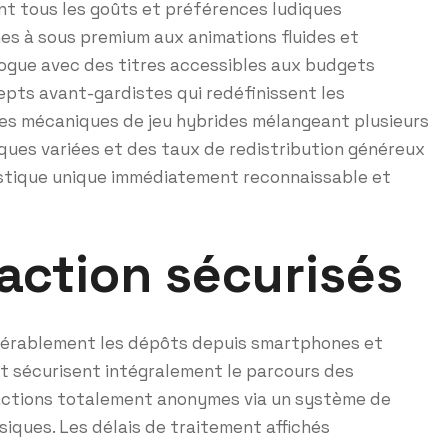
t tous les goûts et préférences ludiques
nes à sous premium aux animations fluides et
logue avec des titres accessibles aux budgets
ts avant-gardistes qui redéfinissent les
es mécaniques de jeu hybrides mélangeant plusieurs
ques variées et des taux de redistribution généreux
tistique unique immédiatement reconnaissable et
action sécurisés
idérablement les dépôts depuis smartphones et
t sécurisent intégralement le parcours des
sactions totalement anonymes via un système de
iques. Les délais de traitement affichés