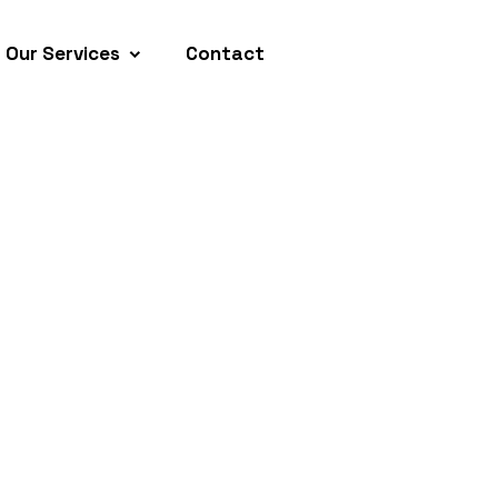
Our Services
Contact
e
a détaillé de Betify Casino pour joueurs exigeants