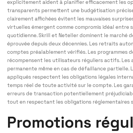
explicitement aident à planifier efficacement les op
transparents permettent une budgétisation précise d
clairement affichées évitent les mauvaises surprise
virtuelles émergent comme compromis idéal entre s
quotidienne. Skrill et Neteller dominent le marché d
éprouvée depuis deux décennies. Les retraits autom
comptes préalablement vérifiés. Les programmes de
récompensent les utilisateurs réguliers actifs. Les
permanente même en cas de défaillance partielle.
appliqués respectent les obligations légales intern
temps réel de toute activité sur le compte. Les g
erreurs de transaction potentiellement préjudiciab
tout en respectant les obligations réglementaires s
Promotions régul