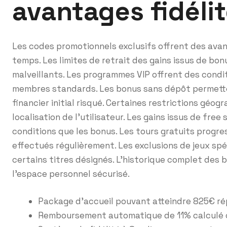
avantages fidéli
Les codes promotionnels exclusifs offrent des ava
temps. Les limites de retrait des gains issus de bo
malveillants. Les programmes VIP offrent des condit
membres standards. Les bonus sans dépôt permett
financier initial risqué. Certaines restrictions géo
localisation de l’utilisateur. Les gains issus de fr
conditions que les bonus. Les tours gratuits progre
effectués régulièrement. Les exclusions de jeux spé
certains titres désignés. L’historique complet des
l’espace personnel sécurisé.
Package d’accueil pouvant atteindre 825€ rép
Remboursement automatique de 11% calculé