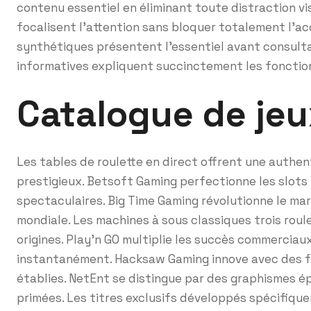
contenu essentiel en éliminant toute distraction vi
focalisent l’attention sans bloquer totalement l’a
synthétiques présentent l’essentiel avant consultat
informatives expliquent succinctement les fonction
Catalogue de jeu
Les tables de roulette en direct offrent une authe
prestigieux. Betsoft Gaming perfectionne les slo
spectaculaires. Big Time Gaming révolutionne le m
mondiale. Les machines à sous classiques trois roul
origines. Play’n GO multiplie les succès commercia
instantanément. Hacksaw Gaming innove avec des fo
établies. NetEnt se distingue par des graphismes 
primées. Les titres exclusifs développés spécifique