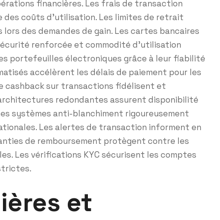
érations financières. Les frais de transaction
es coûts d’utilisation. Les limites de retrait
s lors des demandes de gain. Les cartes bancaires
écurité renforcée et commodité d’utilisation
es portefeuilles électroniques grâce à leur fiabilité
atisés accélèrent les délais de paiement pour les
 cashback sur transactions fidélisent et
 architectures redondantes assurent disponibilité
 Les systèmes anti-blanchiment rigoureusement
ationales. Les alertes de transaction informent en
aranties de remboursement protègent contre les
les. Les vérifications KYC sécurisent les comptes
trictes.
ières et