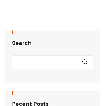
Search
Recent Posts