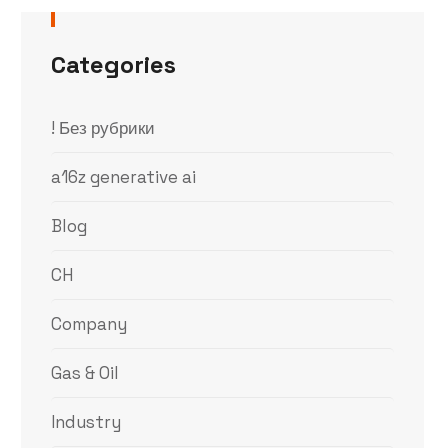
Categories
! Без рубрики
a16z generative ai
Blog
CH
Company
Gas & Oil
Industry