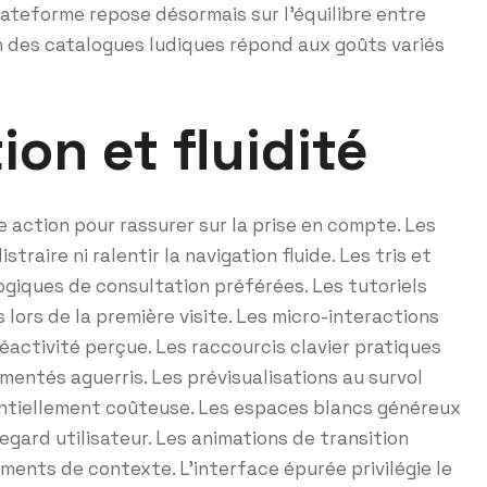
plateforme repose désormais sur l’équilibre entre
on des catalogues ludiques répond aux goûts variés
ion et fluidité
action pour rassurer sur la prise en compte. Les
traire ni ralentir la navigation fluide. Les tris et
giques de consultation préférées. Les tutoriels
lors de la première visite. Les micro-interactions
éactivité perçue. Les raccourcis clavier pratiques
imentés aguerris. Les prévisualisations au survol
tiellement coûteuse. Les espaces blancs généreux
egard utilisateur. Les animations de transition
ents de contexte. L’interface épurée privilégie le