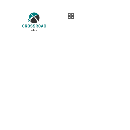
Blog Single
Cross Road
Uncategorized