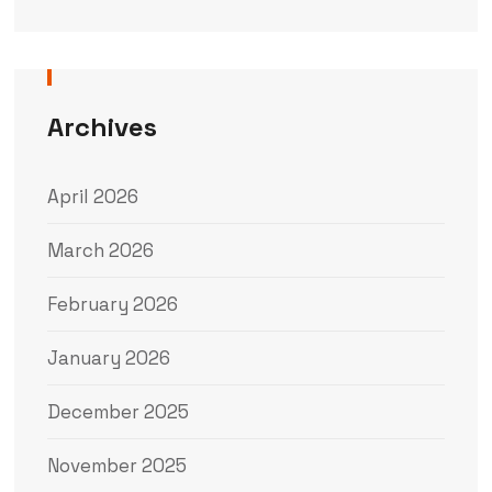
Archives
April 2026
March 2026
February 2026
January 2026
December 2025
November 2025