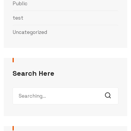
Public
test
Uncategorized
Search Here