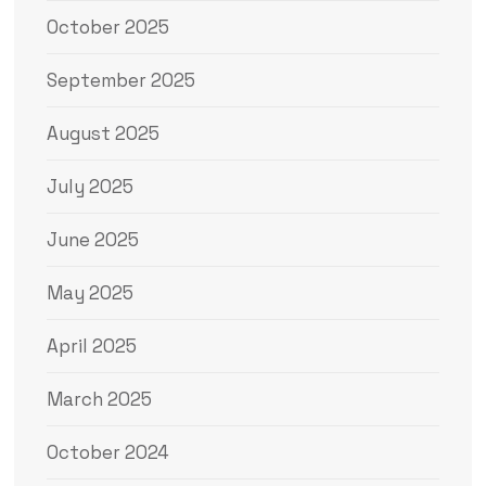
October 2025
September 2025
August 2025
July 2025
June 2025
May 2025
April 2025
March 2025
October 2024