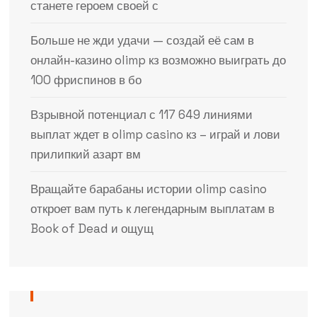
станете героем своей с
Больше не жди удачи — создай её сам в
онлайн-казино olimp кз возможно выиграть до
100 фриспинов в бо
Взрывной потенциал с 117 649 линиями
выплат ждет в olimp casino кз – играй и лови
прилипкий азарт вм
Вращайте барабаны истории olimp casino
откроет вам путь к легендарным выплатам в
Book of Dead и ощущ