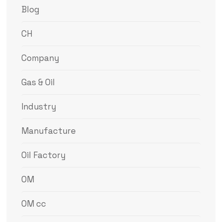
Blog
CH
Company
Gas & Oil
Industry
Manufacture
Oil Factory
OM
OM cc