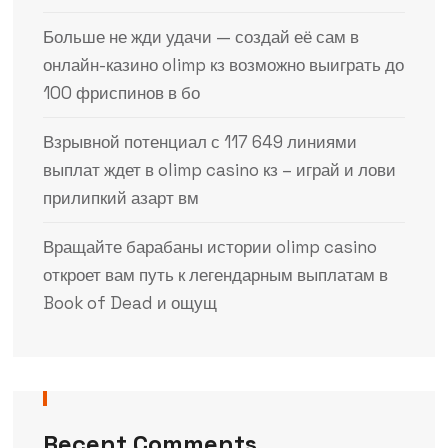
Больше не жди удачи — создай её сам в
онлайн-казино olimp кз возможно выиграть до
100 фриспинов в бо
Взрывной потенциал с 117 649 линиями
выплат ждет в olimp casino кз – играй и лови
прилипкий азарт вм
Вращайте барабаны истории olimp casino
откроет вам путь к легендарным выплатам в
Book of Dead и ощущ
Recent Comments