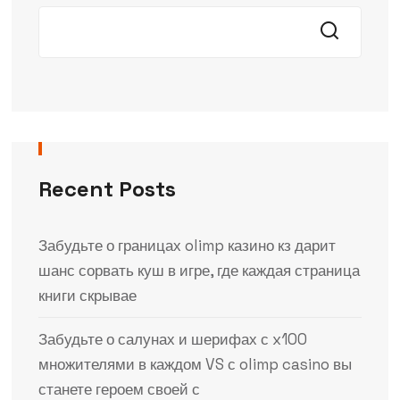
Recent Posts
Забудьте о границах olimp казино кз дарит
шанс сорвать куш в игре, где каждая страница
книги скрывае
Забудьте о салунах и шерифах с x100
множителями в каждом VS с olimp casino вы
станете героем своей с