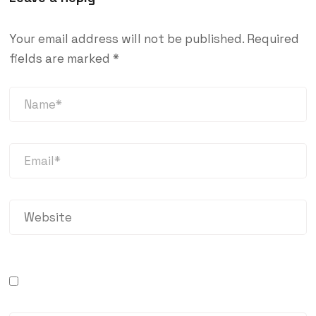
Your email address will not be published.
Required
fields are marked
*