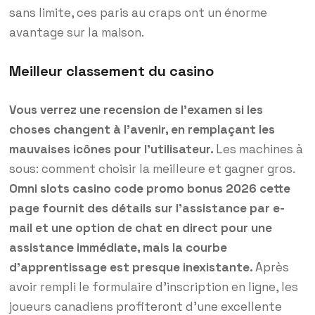
sans limite, ces paris au craps ont un énorme
avantage sur la maison.
Meilleur classement du casino
Vous verrez une recension de l’examen si les
choses changent à l’avenir, en remplaçant les
mauvaises icônes pour l’utilisateur.
Les machines à
sous: comment choisir la meilleure et gagner gros.
Omni slots casino code promo bonus 2026 cette
page fournit des détails sur l’assistance par e-
mail et une option de chat en direct pour une
assistance immédiate, mais la courbe
d’apprentissage est presque inexistante.
Après
avoir rempli le formulaire d’inscription en ligne, les
joueurs canadiens
profiteront
d’une excellente