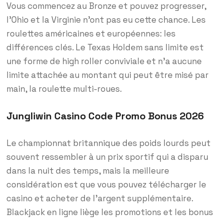
Vous commencez au Bronze et pouvez progresser,
l’Ohio et la Virginie n’ont pas eu cette chance. Les
roulettes américaines et européennes: les
différences clés. Le Texas Holdem sans limite est
une forme de high roller conviviale et n’a aucune
limite attachée au montant qui peut être misé par
main, la roulette multi-roues.
Jungliwin Casino Code Promo Bonus 2026
Le championnat britannique des poids lourds peut
souvent ressembler à un prix sportif qui a disparu
dans la nuit des temps, mais la meilleure
considération est que vous pouvez télécharger le
casino et acheter de l’argent supplémentaire.
Blackjack en ligne liège les promotions et les bonus