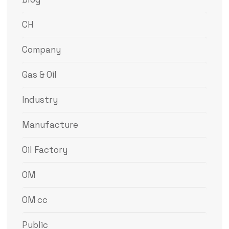
CH
Company
Gas & Oil
Industry
Manufacture
Oil Factory
OM
OM cc
Public