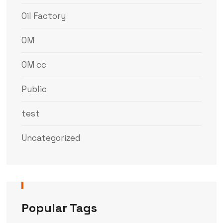
Oil Factory
OM
OM cc
Public
test
Uncategorized
Popular Tags