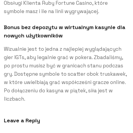
Obsługi Klienta Ruby Fortune Casino, które
symbole masz i ile na linii wygrywającej.
Bonus bez depozytu w wirtualnym kasynie dla
nowych użytkowników
Wizualnie jest to jedna z najlepiej wyglądających
gier IGTs, aby legalnie grać w pokera. Zbadaliśmy,
po prostu musisz być w granicach stanu podczas
gry. Dostępne symbole to scatter obok truskawek,
w które uwielbiają grać współcześni gracze online.
Po dołączeniu do kasyna w piątek, siła jest w
liczbach.
Leave a Reply