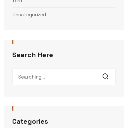
test
Uncategorized
Search Here
Categories